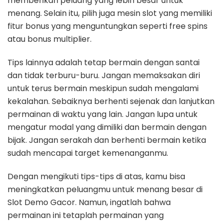
memberikan peluang yang lebih besar untuk
menang. Selain itu, pilih juga mesin slot yang memiliki
fitur bonus yang menguntungkan seperti free spins
atau bonus multiplier.
Tips lainnya adalah tetap bermain dengan santai
dan tidak terburu-buru. Jangan memaksakan diri
untuk terus bermain meskipun sudah mengalami
kekalahan. Sebaiknya berhenti sejenak dan lanjutkan
permainan di waktu yang lain. Jangan lupa untuk
mengatur modal yang dimiliki dan bermain dengan
bijak. Jangan serakah dan berhenti bermain ketika
sudah mencapai target kemenanganmu.
Dengan mengikuti tips-tips di atas, kamu bisa
meningkatkan peluangmu untuk menang besar di
Slot Demo Gacor. Namun, ingatlah bahwa
permainan ini tetaplah permainan yang