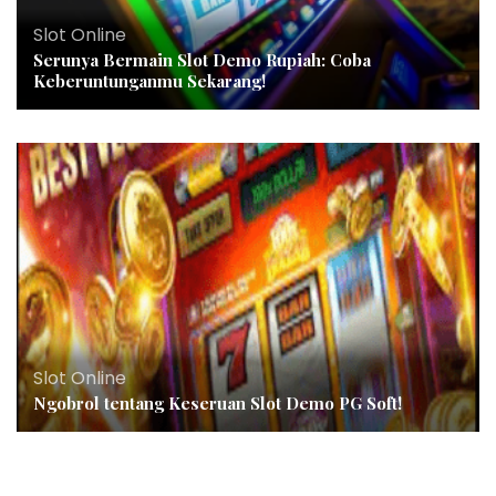
Slot Online
Serunya Bermain Slot Demo Rupiah: Coba
Keberuntunganmu Sekarang!
Slot Online
Ngobrol tentang Keseruan Slot Demo PG Soft!