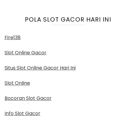
POLA SLOT GACOR HARI INI
Fire138
Slot Online Gacor
Situs Slot Online Gacor Hari Ini
Slot Online
Bocoran Slot Gacor
Info Slot Gacor