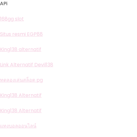
APi
168gg slot
Situs resmi EGP88
King138 alternatif
Link Alternatif Devil138
ทดลองเล่นสล็อต pg
King138 Alternatif
King138 Alternatif
แทงบอลออนไลน์