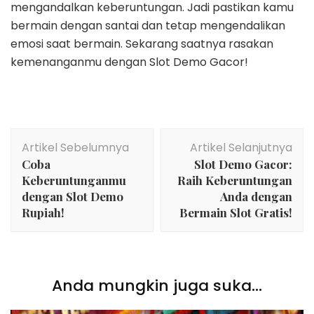
mengandalkan keberuntungan. Jadi pastikan kamu
bermain dengan santai dan tetap mengendalikan
emosi saat bermain. Sekarang saatnya rasakan
kemenanganmu dengan Slot Demo Gacor!
Navigasi
Artikel Sebelumnya
Artikel Selanjutnya
Artikel
Coba
Slot Demo Gacor:
Keberuntunganmu
Raih Keberuntungan
dengan Slot Demo
Anda dengan
Rupiah!
Bermain Slot Gratis!
Anda mungkin juga suka...