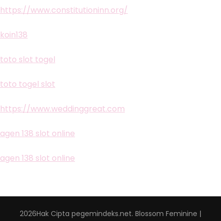
https://www.constitutioninn.org/
koin138
toto slot togel
toto togel slot
https://www.weddinggreat.com
agen 138 slot online
agen 138 slot online
2026Hak Cipta
pegemindeks.net
. Blossom Feminine |