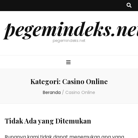
pegemindeks.ne
pegemindeks.net
Kategori:
Casino Online
Beranda
/
Casino Online
Tidak Ada yang Ditemukan
Rupanya kami tidak dapat menemukan apa yang