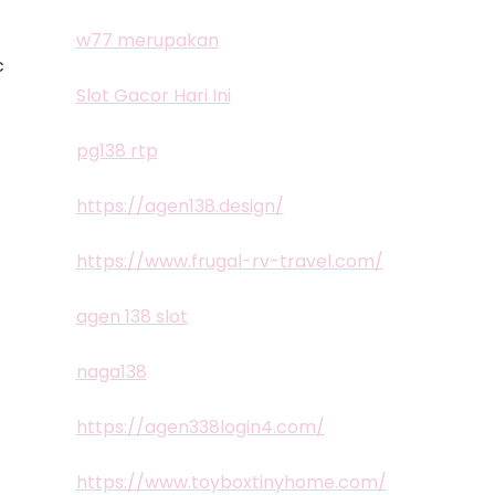
w77 merupakan
c
Slot Gacor Hari Ini
pg138 rtp
https://agen138.design/
https://www.frugal-rv-travel.com/
agen 138 slot
naga138
https://agen338login4.com/
https://www.toyboxtinyhome.com/