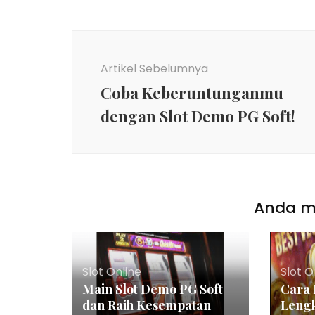
Navigasi
Artikel
Artikel Sebelumnya
Coba Keberuntunganmu
dengan Slot Demo PG Soft!
Anda mu
Slot Online
Slot O
Main Slot Demo PG Soft
Cara 
dan Raih Kesempatan
Leng