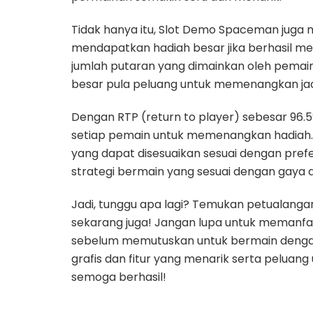
Tidak hanya itu, Slot Demo Spaceman jug
mendapatkan hadiah besar jika berhasil memi
jumlah putaran yang dimainkan oleh pemai
besar pula peluang untuk memenangkan jack
Dengan RTP (return to player) sebesar 96.
setiap pemain untuk memenangkan hadiah. Sel
yang dapat disesuaikan sesuai dengan pref
strategi bermain yang sesuai dengan gaya
Jadi, tunggu apa lagi? Temukan petualang
sekarang juga! Jangan lupa untuk memanfa
sebelum memutuskan untuk bermain dengan u
grafis dan fitur yang menarik serta pelua
semoga berhasil!