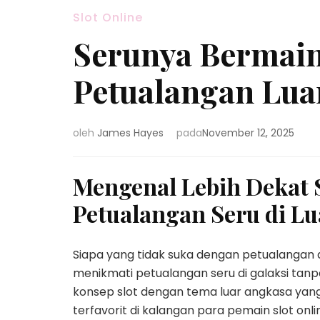
Slot Online
Serunya Bermai
Petualangan Lua
oleh
James Hayes
pada
November 12, 2025
Mengenal Lebih Dekat 
Petualangan Seru di Lu
Siapa yang tidak suka dengan petualangan
menikmati petualangan seru di galaksi ta
konsep slot dengan tema luar angkasa yan
terfavorit di kalangan para pemain slot 