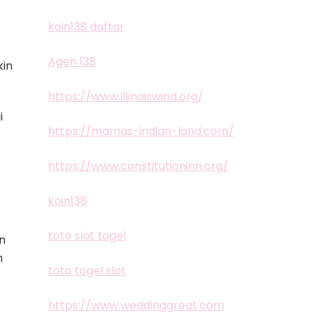
koin138 daftar
Agen 138
kin
https://www.illinoiswind.org/
i
https://mamas-indian-land.com/
https://www.constitutioninn.org/
koin138
toto slot togel
n
n
toto togel slot
https://www.weddinggreat.com