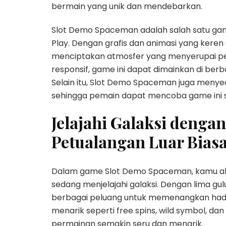
bermain yang unik dan mendebarkan.
Slot Demo Spaceman adalah salah satu gam
Play. Dengan grafis dan animasi yang keren
menciptakan atmosfer yang menyerupai pet
responsif, game ini dapat dimainkan di berb
Selain itu, Slot Demo Spaceman juga menye
sehingga pemain dapat mencoba game ini 
Jelajahi Galaksi denga
Petualangan Luar Biasa
Dalam game Slot Demo Spaceman, kamu ak
sedang menjelajahi galaksi. Dengan lima g
berbagai peluang untuk memenangkan hadiah 
menarik seperti free spins, wild symbol, 
permainan semakin seru dan menarik.