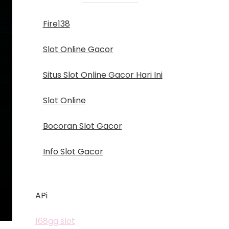
Fire138
Slot Online Gacor
Situs Slot Online Gacor Hari Ini
Slot Online
Bocoran Slot Gacor
Info Slot Gacor
APi
168gg slot