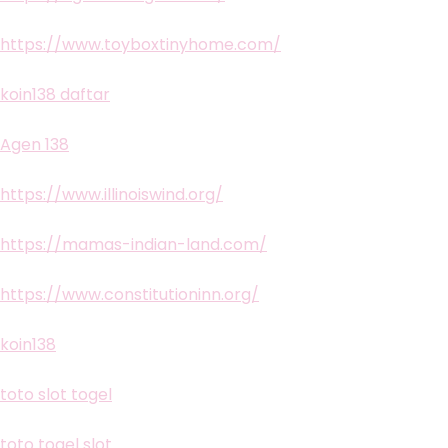
https://www.toyboxtinyhome.com/
koin138 daftar
Agen 138
https://www.illinoiswind.org/
https://mamas-indian-land.com/
https://www.constitutioninn.org/
koin138
toto slot togel
toto togel slot