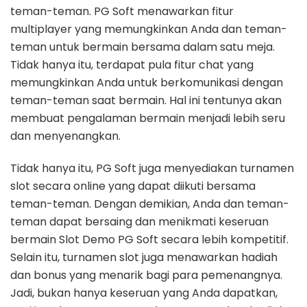
teman-teman. PG Soft menawarkan fitur
multiplayer yang memungkinkan Anda dan teman-
teman untuk bermain bersama dalam satu meja.
Tidak hanya itu, terdapat pula fitur chat yang
memungkinkan Anda untuk berkomunikasi dengan
teman-teman saat bermain. Hal ini tentunya akan
membuat pengalaman bermain menjadi lebih seru
dan menyenangkan.
Tidak hanya itu, PG Soft juga menyediakan turnamen
slot secara online yang dapat diikuti bersama
teman-teman. Dengan demikian, Anda dan teman-
teman dapat bersaing dan menikmati keseruan
bermain Slot Demo PG Soft secara lebih kompetitif.
Selain itu, turnamen slot juga menawarkan hadiah
dan bonus yang menarik bagi para pemenangnya.
Jadi, bukan hanya keseruan yang Anda dapatkan,