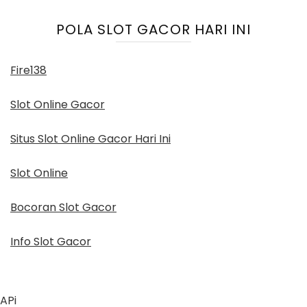
POLA SLOT GACOR HARI INI
Fire138
Slot Online Gacor
Situs Slot Online Gacor Hari Ini
Slot Online
Bocoran Slot Gacor
Info Slot Gacor
APi