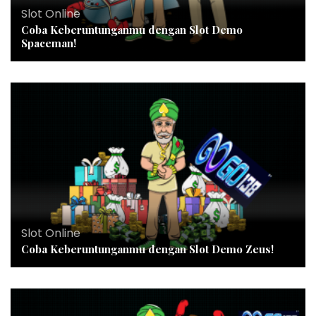
Slot Online
Coba Keberuntunganmu dengan Slot Demo
Spaceman!
Slot Online
Coba Keberuntunganmu dengan Slot Demo Zeus!