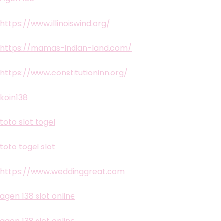
https://www.illinoiswind.org/
https://mamas-indian-land.com/
https://www.constitutioninn.org/
koin138
toto slot togel
toto togel slot
https://www.weddinggreat.com
agen 138 slot online
agen 138 slot online