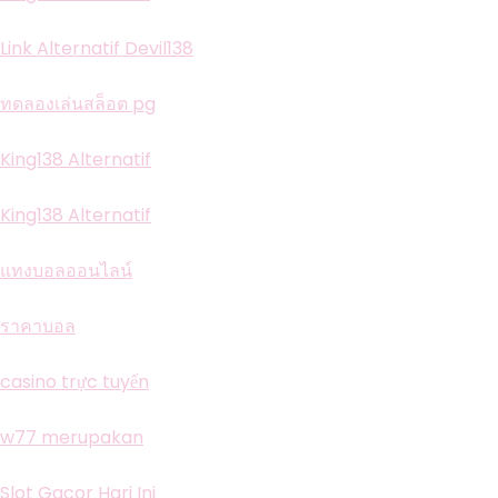
Link Alternatif Devil138
ทดลองเล่นสล็อต pg
King138 Alternatif
King138 Alternatif
แทงบอลออนไลน์
ราคาบอล
casino trực tuyến
w77 merupakan
Slot Gacor Hari Ini