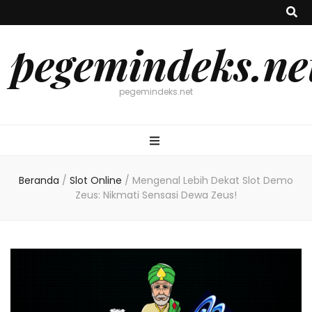
pegemindeks.ne
pegemindeks.net
Beranda
/
Slot Online
/
Mengenal Lebih Dekat Slot Demo
Zeus: Nikmati Sensasi Dewa Zeus!