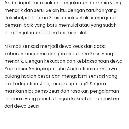
Anda dapat merasakan pengalaman bermain yang
menarik dan seru. Selain itu, dengan taruhan yang
fleksibel, slot demo Zeus cocok untuk semua jenis
pemain, baik yang baru memulai atau yang sudah
berpengalaman dalam bermain slot.
Nikmati sensasi menjadi dewa Zeus dan coba
keberuntunganmu dengan slot demo Zeus yang
menarik. Dengan kekuatan dan kebijaksanaan dewa
Zeus di sisi Anda, siapa tahu Anda akan membawa
pulang hadiah besar dan mengalami sensasi yang
tak terlupakan. Jadi, tunggu apa lagi? Segera
mainkan slot demo Zeus dan rasakan pengalaman
bermain yang penuh dengan kekuatan dan misteri
dari dewa Zeus!