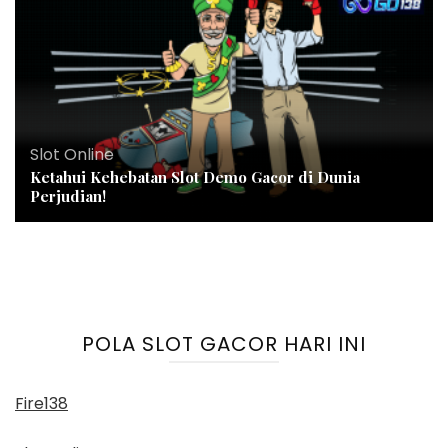
Slot Online
Ketahui Kehebatan Slot Demo Gacor di Dunia
Perjudian!
POLA SLOT GACOR HARI INI
Fire138