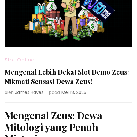
Slot Online
Mengenal Lebih Dekat Slot Demo Zeus:
Nikmati Sensasi Dewa Zeus!
oleh
James Hayes
pada
Mei 18, 2025
Mengenal Zeus: Dewa
Mitologi yang Penuh