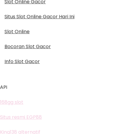
Slot Online Gacor
Situs Slot Online Gacor Hari Ini
Slot Online
Bocoran Slot Gacor
Info Slot Gacor
APi
168gg slot
Situs resmi EGP88
King138 alternatif