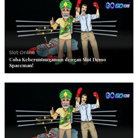
Slot Online
Coba Keberuntunganmu dengan Slot Demo
Spaceman!