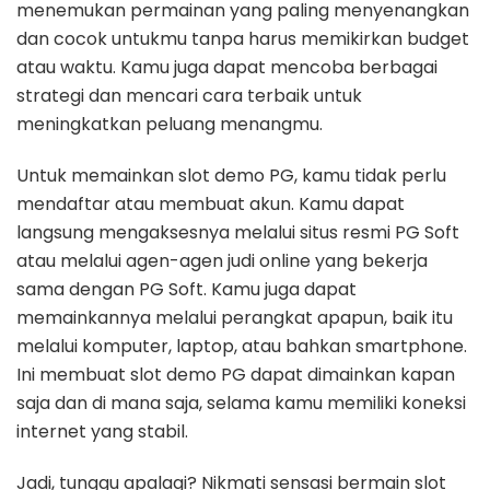
menemukan permainan yang paling menyenangkan
dan cocok untukmu tanpa harus memikirkan budget
atau waktu. Kamu juga dapat mencoba berbagai
strategi dan mencari cara terbaik untuk
meningkatkan peluang menangmu.
Untuk memainkan slot demo PG, kamu tidak perlu
mendaftar atau membuat akun. Kamu dapat
langsung mengaksesnya melalui situs resmi PG Soft
atau melalui agen-agen judi online yang bekerja
sama dengan PG Soft. Kamu juga dapat
memainkannya melalui perangkat apapun, baik itu
melalui komputer, laptop, atau bahkan smartphone.
Ini membuat slot demo PG dapat dimainkan kapan
saja dan di mana saja, selama kamu memiliki koneksi
internet yang stabil.
Jadi, tunggu apalagi? Nikmati sensasi bermain slot