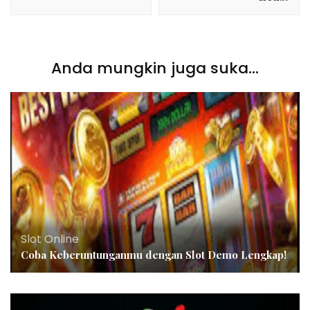
Anda mungkin juga suka...
Slot Online
Coba Keberuntunganmu dengan Slot Demo Lengkap!