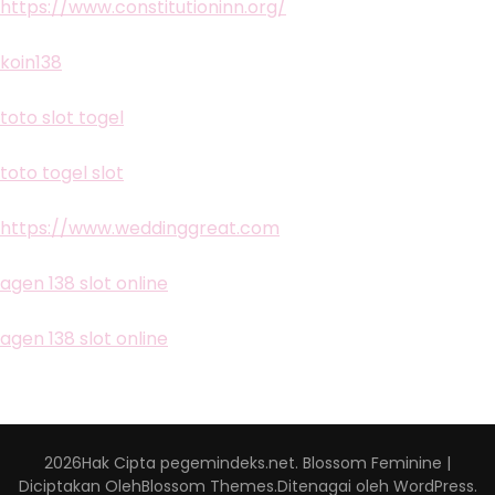
https://www.constitutioninn.org/
koin138
toto slot togel
toto togel slot
https://www.weddinggreat.com
agen 138 slot online
agen 138 slot online
2026Hak Cipta
pegemindeks.net
. Blossom Feminine |
Diciptakan Oleh
Blossom Themes
.Ditenagai oleh
WordPress
.