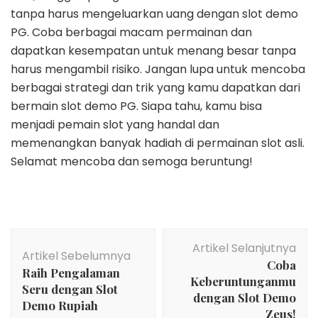
tanpa harus mengeluarkan uang dengan slot demo
PG. Coba berbagai macam permainan dan
dapatkan kesempatan untuk menang besar tanpa
harus mengambil risiko. Jangan lupa untuk mencoba
berbagai strategi dan trik yang kamu dapatkan dari
bermain slot demo PG. Siapa tahu, kamu bisa
menjadi pemain slot yang handal dan
memenangkan banyak hadiah di permainan slot asli.
Selamat mencoba dan semoga beruntung!
Navigasi
Artikel Selanjutnya
Artikel
Artikel Sebelumnya
Coba
Raih Pengalaman
Keberuntunganmu
Seru dengan Slot
dengan Slot Demo
Demo Rupiah
Zeus!