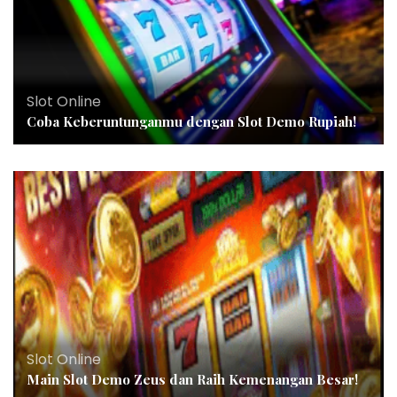
Slot Online
Coba Keberuntunganmu dengan Slot Demo Rupiah!
Slot Online
Main Slot Demo Zeus dan Raih Kemenangan Besar!