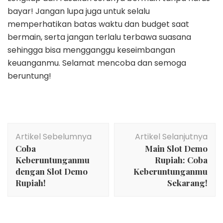
bayar! Jangan lupa juga untuk selalu
memperhatikan batas waktu dan budget saat
bermain, serta jangan terlalu terbawa suasana
sehingga bisa mengganggu keseimbangan
keuanganmu. Selamat mencoba dan semoga
beruntung!
Navigasi
Artikel Sebelumnya
Artikel Selanjutnya
Artikel
Coba
Main Slot Demo
Keberuntunganmu
Rupiah: Coba
dengan Slot Demo
Keberuntunganmu
Rupiah!
Sekarang!