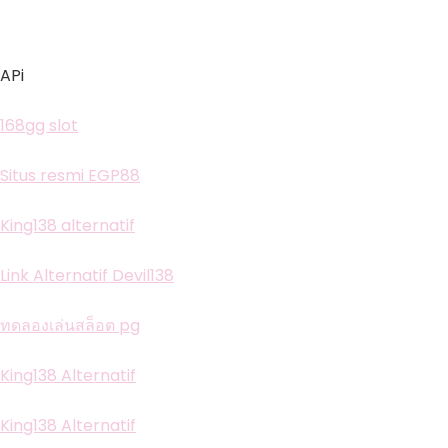
APi
168gg slot
Situs resmi EGP88
King138 alternatif
Link Alternatif Devil138
ทดลองเล่นสล็อต pg
King138 Alternatif
King138 Alternatif