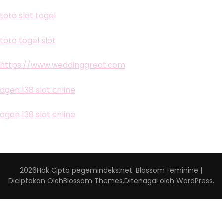
toto slot togel
toto togel slot
https://www.weddinggreat.com
agen 138 slot online
agen 138 slot online
2026Hak Cipta
pegemindeks.net
. Blossom Feminine |
Diciptakan Oleh
Blossom Themes
.Ditenagai oleh
WordPress
.