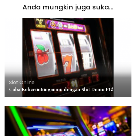
Anda mungkin juga suka...
Slot Online
Coba Keberuntunganmu dengan Slot Demo PG!