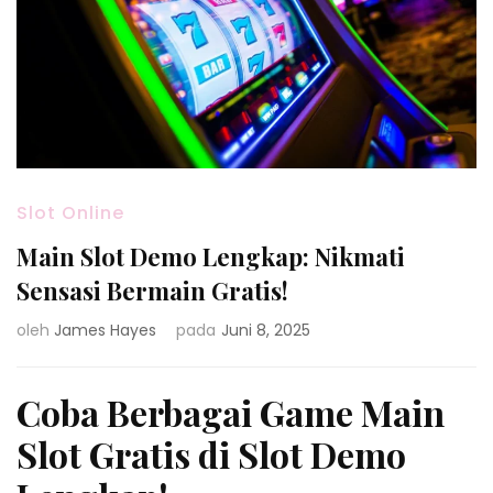
Slot Online
Main Slot Demo Lengkap: Nikmati
Sensasi Bermain Gratis!
oleh
James Hayes
pada
Juni 8, 2025
Coba Berbagai Game Main
Slot Gratis di Slot Demo