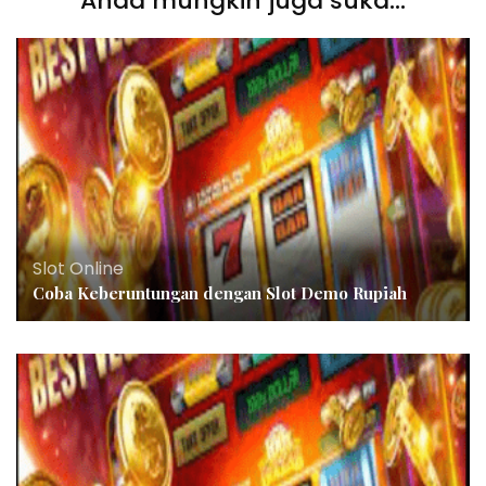
Anda mungkin juga suka...
Slot Online
Coba Keberuntungan dengan Slot Demo Rupiah