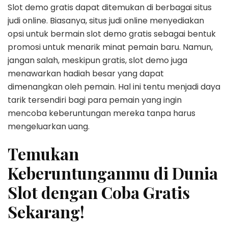
Slot demo gratis dapat ditemukan di berbagai situs
judi online. Biasanya, situs judi online menyediakan
opsi untuk bermain slot demo gratis sebagai bentuk
promosi untuk menarik minat pemain baru. Namun,
jangan salah, meskipun gratis, slot demo juga
menawarkan hadiah besar yang dapat
dimenangkan oleh pemain. Hal ini tentu menjadi daya
tarik tersendiri bagi para pemain yang ingin
mencoba keberuntungan mereka tanpa harus
mengeluarkan uang.
Temukan
Keberuntunganmu di Dunia
Slot dengan Coba Gratis
Sekarang!