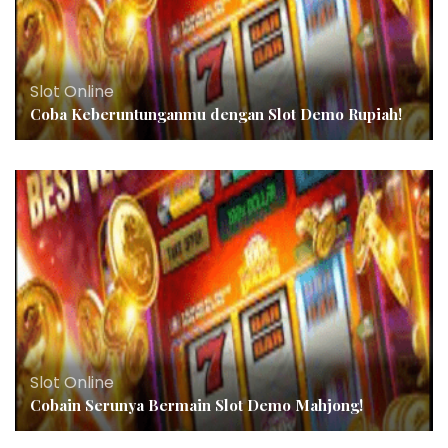
Slot Online
Coba Keberuntunganmu dengan Slot Demo Rupiah!
Slot Online
Cobain Serunya Bermain Slot Demo Mahjong!