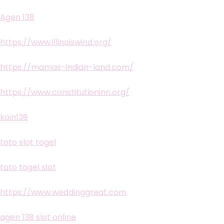
Agen 138
https://www.illinoiswind.org/
https://mamas-indian-land.com/
https://www.constitutioninn.org/
koin138
toto slot togel
toto togel slot
https://www.weddinggreat.com
agen 138 slot online