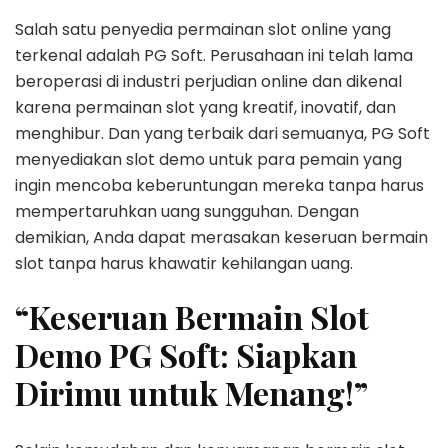
Salah satu penyedia permainan slot online yang
terkenal adalah PG Soft. Perusahaan ini telah lama
beroperasi di industri perjudian online dan dikenal
karena permainan slot yang kreatif, inovatif, dan
menghibur. Dan yang terbaik dari semuanya, PG Soft
menyediakan slot demo untuk para pemain yang
ingin mencoba keberuntungan mereka tanpa harus
mempertaruhkan uang sungguhan. Dengan
demikian, Anda dapat merasakan keseruan bermain
slot tanpa harus khawatir kehilangan uang.
“Keseruan Bermain Slot
Demo PG Soft: Siapkan
Dirimu untuk Menang!”