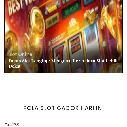
Slot Online
Demo Slot Lengkap: Mengenal Permainan Slot Lebih
Dekat!
POLA SLOT GACOR HARI INI
Fire138