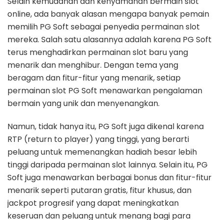
Selain kemudahan dan kenyamanan bermain slot
online, ada banyak alasan mengapa banyak pemain
memilih PG Soft sebagai penyedia permainan slot
mereka. Salah satu alasannya adalah karena PG Soft
terus menghadirkan permainan slot baru yang
menarik dan menghibur. Dengan tema yang
beragam dan fitur-fitur yang menarik, setiap
permainan slot PG Soft menawarkan pengalaman
bermain yang unik dan menyenangkan.
Namun, tidak hanya itu, PG Soft juga dikenal karena
RTP (return to player) yang tinggi, yang berarti
peluang untuk memenangkan hadiah besar lebih
tinggi daripada permainan slot lainnya. Selain itu, PG
Soft juga menawarkan berbagai bonus dan fitur-fitur
menarik seperti putaran gratis, fitur khusus, dan
jackpot progresif yang dapat meningkatkan
keseruan dan peluang untuk menang bagi para