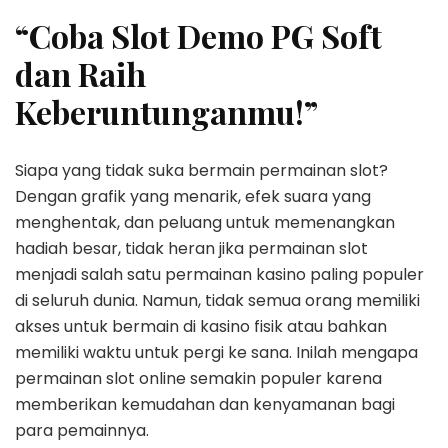
“Coba Slot Demo PG Soft
dan Raih
Keberuntunganmu!”
Siapa yang tidak suka bermain permainan slot?
Dengan grafik yang menarik, efek suara yang
menghentak, dan peluang untuk memenangkan
hadiah besar, tidak heran jika permainan slot
menjadi salah satu permainan kasino paling populer
di seluruh dunia. Namun, tidak semua orang memiliki
akses untuk bermain di kasino fisik atau bahkan
memiliki waktu untuk pergi ke sana. Inilah mengapa
permainan slot online semakin populer karena
memberikan kemudahan dan kenyamanan bagi
para pemainnya.