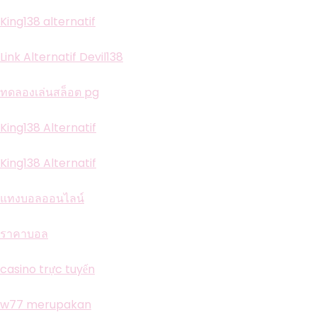
King138 alternatif
Link Alternatif Devil138
ทดลองเล่นสล็อต pg
King138 Alternatif
King138 Alternatif
แทงบอลออนไลน์
ราคาบอล
casino trực tuyến
w77 merupakan