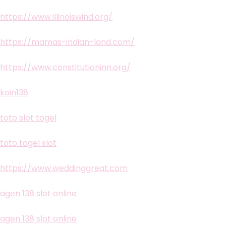
https://www.illinoiswind.org/
https://mamas-indian-land.com/
https://www.constitutioninn.org/
koin138
toto slot togel
toto togel slot
https://www.weddinggreat.com
agen 138 slot online
agen 138 slot online