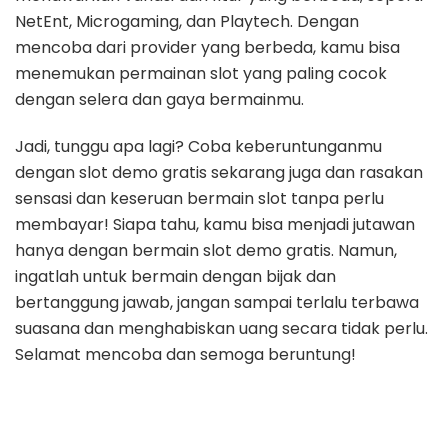
NetEnt, Microgaming, dan Playtech. Dengan
mencoba dari provider yang berbeda, kamu bisa
menemukan permainan slot yang paling cocok
dengan selera dan gaya bermainmu.
Jadi, tunggu apa lagi? Coba keberuntunganmu
dengan slot demo gratis sekarang juga dan rasakan
sensasi dan keseruan bermain slot tanpa perlu
membayar! Siapa tahu, kamu bisa menjadi jutawan
hanya dengan bermain slot demo gratis. Namun,
ingatlah untuk bermain dengan bijak dan
bertanggung jawab, jangan sampai terlalu terbawa
suasana dan menghabiskan uang secara tidak perlu.
Selamat mencoba dan semoga beruntung!