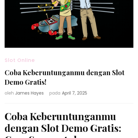
Slot Online
Coba Keberuntunganmu dengan Slot
Demo Gratis!
oleh
James Hayes
pada
April 7, 2025
Coba Keberuntunganmu
dengan Slot Demo Gratis: