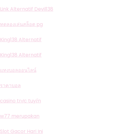
Link Alternatif Devil138
ทดลองเล่นสล็อต pg
King138 Alternatif
King138 Alternatif
แทงบอลออนไลน์
ราคาบอล
casino trực tuyến
w77 merupakan
Slot Gacor Hari Ini