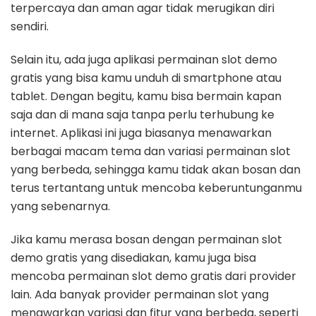
terpercaya dan aman agar tidak merugikan diri
sendiri.
Selain itu, ada juga aplikasi permainan slot demo
gratis yang bisa kamu unduh di smartphone atau
tablet. Dengan begitu, kamu bisa bermain kapan
saja dan di mana saja tanpa perlu terhubung ke
internet. Aplikasi ini juga biasanya menawarkan
berbagai macam tema dan variasi permainan slot
yang berbeda, sehingga kamu tidak akan bosan dan
terus tertantang untuk mencoba keberuntunganmu
yang sebenarnya.
Jika kamu merasa bosan dengan permainan slot
demo gratis yang disediakan, kamu juga bisa
mencoba permainan slot demo gratis dari provider
lain. Ada banyak provider permainan slot yang
menawarkan variasi dan fitur yang berbeda, seperti