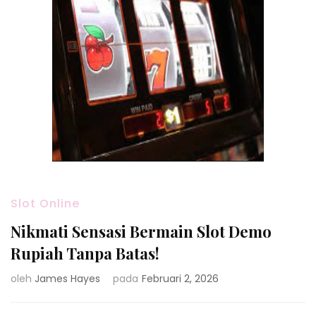
Slot Online
Nikmati Sensasi Bermain Slot Demo
Rupiah Tanpa Batas!
oleh
James Hayes
pada
Februari 2, 2026