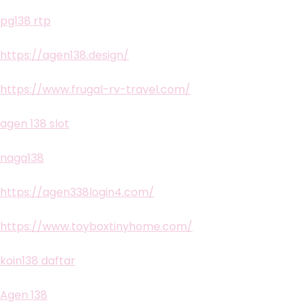
pg138 rtp
https://agen138.design/
https://www.frugal-rv-travel.com/
agen 138 slot
naga138
https://agen338login4.com/
https://www.toyboxtinyhome.com/
koin138 daftar
Agen 138