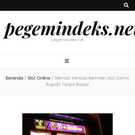
pegemindeks.ne
pegemindeks.net
Beranda
/
Slot Online
/
Nikmati Sensasi Bermain Slot Demo
Rupiah Tanpa Batas!