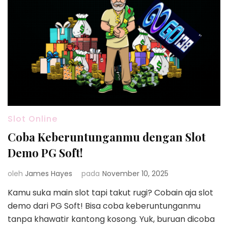
Slot Online
Coba Keberuntunganmu dengan Slot
Demo PG Soft!
oleh
James Hayes
pada
November 10, 2025
Kamu suka main slot tapi takut rugi? Cobain aja slot
demo dari PG Soft! Bisa coba keberuntunganmu
tanpa khawatir kantong kosong. Yuk, buruan dicoba