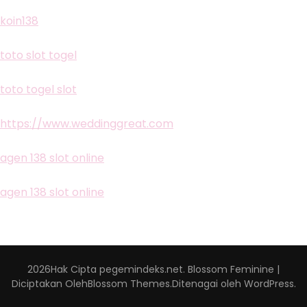
koin138
toto slot togel
toto togel slot
https://www.weddinggreat.com
agen 138 slot online
agen 138 slot online
2026Hak Cipta
pegemindeks.net
. Blossom Feminine |
Diciptakan Oleh
Blossom Themes
.Ditenagai oleh
WordPress
.