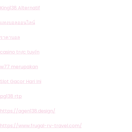
King138 Alternatif
แทงบอลออนไลน์
ราคาบอล
casino trực tuyến
w77 merupakan
Slot Gacor Hari Ini
pg138 rtp
https://agen138.design/
https://www.frugal-rv-travel.com/