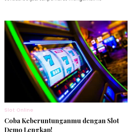
Slot Online
Coba Keberuntunganmu dengan Slot
Demo Lengkap!