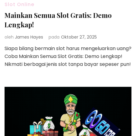
Slot Online
Mainkan Semua Slot Gratis: Demo
Lengkap!
oleh
James Hayes
pada
Oktober 27, 2025
Siapa bilang bermain slot harus mengeluarkan uang?
Coba Mainkan Semua Slot Gratis: Demo Lengkap!
Nikmati berbagai jenis slot tanpa bayar sepeser pun!