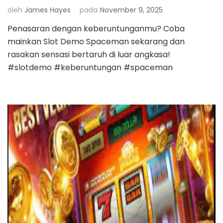
oleh
James Hayes
pada
November 9, 2025
Penasaran dengan keberuntunganmu? Coba
mainkan Slot Demo Spaceman sekarang dan
rasakan sensasi bertaruh di luar angkasa!
#slotdemo #keberuntungan #spaceman