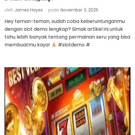
oleh
James Hayes
pada
November 3, 2025
Hey teman-teman, sudah coba keberuntunganmu
dengan slot demo lengkap? Simak artikel ini untuk
tahu lebih banyak tentang permainan seru yang bisa
membuatmu kaya!
#slotdemo #