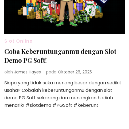
Slot Online
Coba Keberuntunganmu dengan Slot
Demo PG Soft!
oleh
James Hayes
pada
Oktober 26, 2025
Siapa yang tidak suka menang besar dengan sedikit
usaha? Cobalah keberuntunganmu dengan slot
demo PG Soft sekarang dan menangkan hadiah
menarik! #slotdemo #PGSoft #keberunt