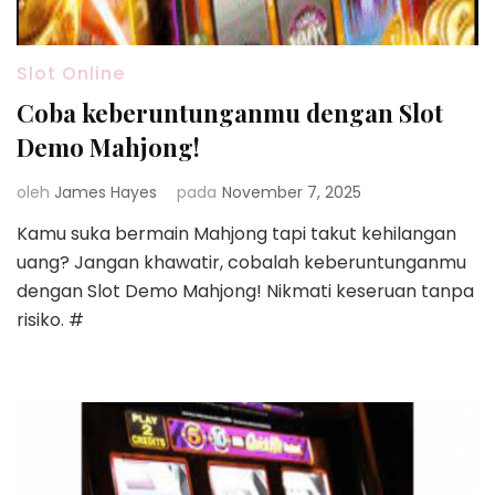
Slot Online
Coba keberuntunganmu dengan Slot
Demo Mahjong!
oleh
James Hayes
pada
November 7, 2025
Kamu suka bermain Mahjong tapi takut kehilangan
uang? Jangan khawatir, cobalah keberuntunganmu
dengan Slot Demo Mahjong! Nikmati keseruan tanpa
risiko. #