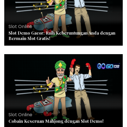
Slot Online
Slot Demo Gacor: Raih Keberuntungan Anda dengan
Bermain Slot Gratis!
Slot Online
Cobain Keseruan Mahjong dengan Slot Demo!