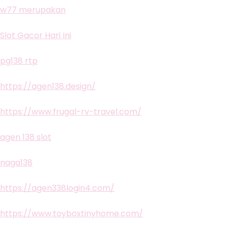
w77 merupakan
Slot Gacor Hari Ini
pg138 rtp
https://agen138.design/
https://www.frugal-rv-travel.com/
agen 138 slot
naga138
https://agen338login4.com/
https://www.toyboxtinyhome.com/