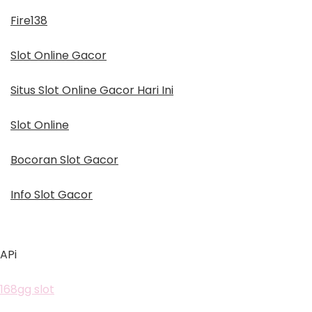
Fire138
Slot Online Gacor
Situs Slot Online Gacor Hari Ini
Slot Online
Bocoran Slot Gacor
Info Slot Gacor
APi
168gg slot