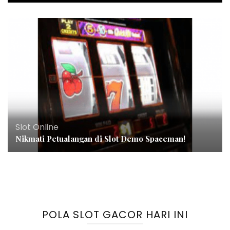
Slot Online
Nikmati Petualangan di Slot Demo Spaceman!
POLA SLOT GACOR HARI INI