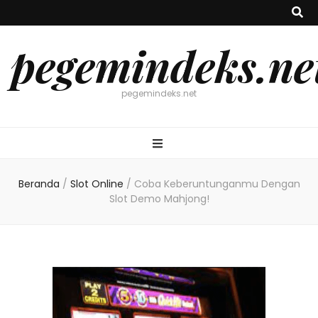
pegemindeks.ne
pegemindeks.net
Beranda
/
Slot Online
/
Coba Keberuntunganmu Dengan
Slot Demo Mahjong!