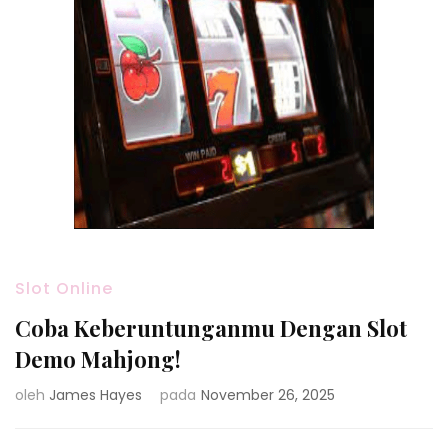
Slot Online
Coba Keberuntunganmu Dengan Slot
Demo Mahjong!
oleh
James Hayes
pada
November 26, 2025