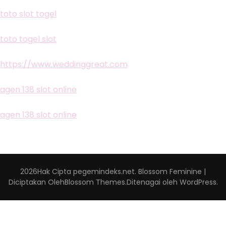
toto slot togel
toto togel slot
https://www.weddinggreat.com
agen 138 slot online
agen 138 slot online
2026Hak Cipta
pegemindeks.net
. Blossom Feminine |
Diciptakan Oleh
Blossom Themes
.Ditenagai oleh
WordPress
.