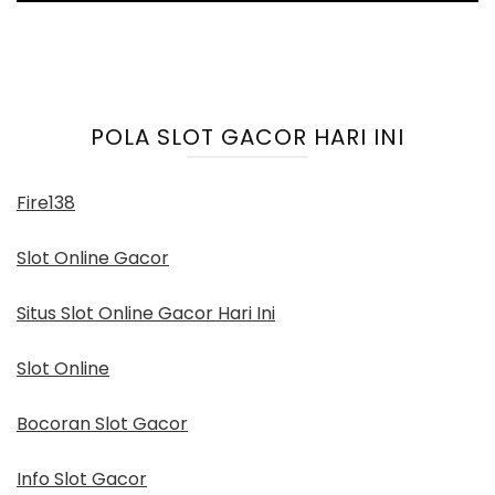
POLA SLOT GACOR HARI INI
Fire138
Slot Online Gacor
Situs Slot Online Gacor Hari Ini
Slot Online
Bocoran Slot Gacor
Info Slot Gacor