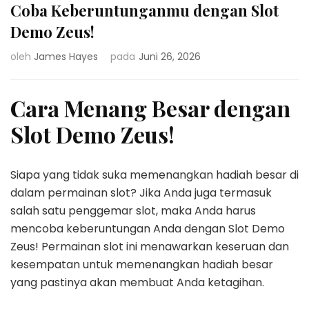
Coba Keberuntunganmu dengan Slot
Demo Zeus!
oleh
James Hayes
pada
Juni 26, 2026
Cara Menang Besar dengan
Slot Demo Zeus!
Siapa yang tidak suka memenangkan hadiah besar di
dalam permainan slot? Jika Anda juga termasuk
salah satu penggemar slot, maka Anda harus
mencoba keberuntungan Anda dengan Slot Demo
Zeus! Permainan slot ini menawarkan keseruan dan
kesempatan untuk memenangkan hadiah besar
yang pastinya akan membuat Anda ketagihan.