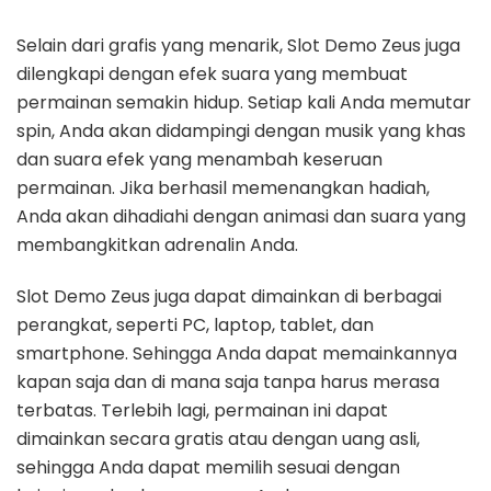
Selain dari grafis yang menarik, Slot Demo Zeus juga
dilengkapi dengan efek suara yang membuat
permainan semakin hidup. Setiap kali Anda memutar
spin, Anda akan didampingi dengan musik yang khas
dan suara efek yang menambah keseruan
permainan. Jika berhasil memenangkan hadiah,
Anda akan dihadiahi dengan animasi dan suara yang
membangkitkan adrenalin Anda.
Slot Demo Zeus juga dapat dimainkan di berbagai
perangkat, seperti PC, laptop, tablet, dan
smartphone. Sehingga Anda dapat memainkannya
kapan saja dan di mana saja tanpa harus merasa
terbatas. Terlebih lagi, permainan ini dapat
dimainkan secara gratis atau dengan uang asli,
sehingga Anda dapat memilih sesuai dengan