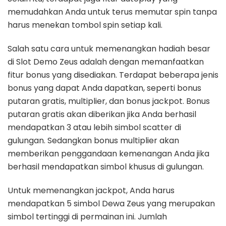
memudahkan Anda untuk terus memutar spin tanpa
harus menekan tombol spin setiap kali.
Salah satu cara untuk memenangkan hadiah besar
di Slot Demo Zeus adalah dengan memanfaatkan
fitur bonus yang disediakan. Terdapat beberapa jenis
bonus yang dapat Anda dapatkan, seperti bonus
putaran gratis, multiplier, dan bonus jackpot. Bonus
putaran gratis akan diberikan jika Anda berhasil
mendapatkan 3 atau lebih simbol scatter di
gulungan. Sedangkan bonus multiplier akan
memberikan penggandaan kemenangan Anda jika
berhasil mendapatkan simbol khusus di gulungan.
Untuk memenangkan jackpot, Anda harus
mendapatkan 5 simbol Dewa Zeus yang merupakan
simbol tertinggi di permainan ini. Jumlah