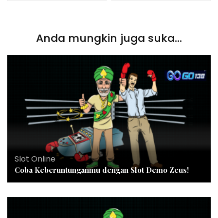
Anda mungkin juga suka...
Slot Online
Coba Keberuntunganmu dengan Slot Demo Zeus!