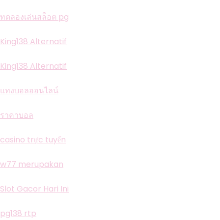
ทดลองเล่นสล็อต pg
King138 Alternatif
King138 Alternatif
แทงบอลออนไลน์
ราคาบอล
casino trực tuyến
w77 merupakan
Slot Gacor Hari Ini
pg138 rtp