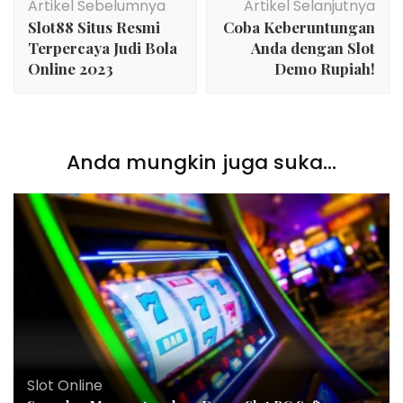
Artikel Sebelumnya
Artikel Selanjutnya
Artikel
Slot88 Situs Resmi
Coba Keberuntungan
Terpercaya Judi Bola
Anda dengan Slot
Online 2023
Demo Rupiah!
Anda mungkin juga suka...
Slot Online