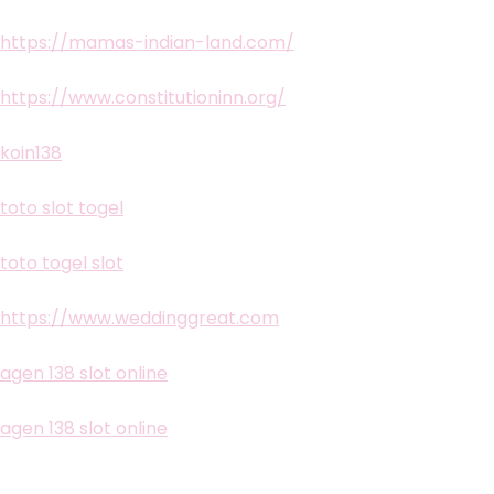
https://mamas-indian-land.com/
https://www.constitutioninn.org/
koin138
toto slot togel
toto togel slot
https://www.weddinggreat.com
agen 138 slot online
agen 138 slot online