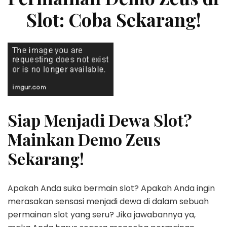
Slot: Coba Sekarang!
Siap Menjadi Dewa Slot?
Mainkan Demo Zeus
Sekarang!
Apakah Anda suka bermain slot? Apakah Anda ingin
merasakan sensasi menjadi dewa di dalam sebuah
permainan slot yang seru? Jika jawabannya ya,