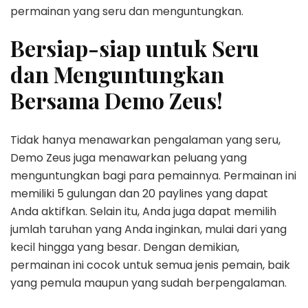
permainan yang seru dan menguntungkan.
Bersiap-siap untuk Seru
dan Menguntungkan
Bersama Demo Zeus!
Tidak hanya menawarkan pengalaman yang seru,
Demo Zeus juga menawarkan peluang yang
menguntungkan bagi para pemainnya. Permainan ini
memiliki 5 gulungan dan 20 paylines yang dapat
Anda aktifkan. Selain itu, Anda juga dapat memilih
jumlah taruhan yang Anda inginkan, mulai dari yang
kecil hingga yang besar. Dengan demikian,
permainan ini cocok untuk semua jenis pemain, baik
yang pemula maupun yang sudah berpengalaman.