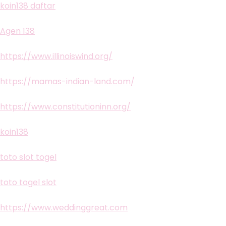
koin138 daftar
Agen 138
https://www.illinoiswind.org/
https://mamas-indian-land.com/
https://www.constitutioninn.org/
koin138
toto slot togel
toto togel slot
https://www.weddinggreat.com