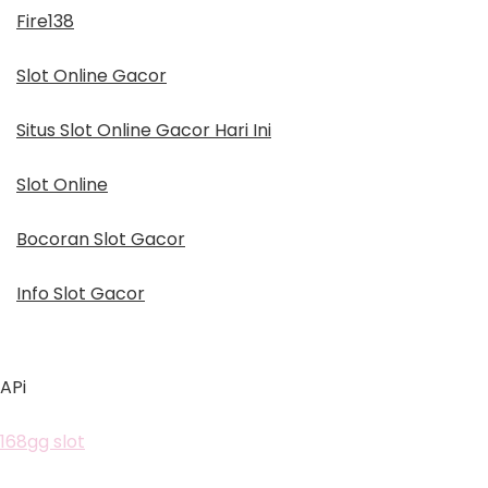
Fire138
Slot Online Gacor
Situs Slot Online Gacor Hari Ini
Slot Online
Bocoran Slot Gacor
Info Slot Gacor
APi
168gg slot