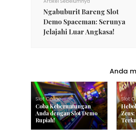
Artikel Sebelumnya
Ngabuburit Bareng Slot
Demo Spaceman: Serunya
Jelajahi Luar Angkasa!
Anda mu
Slot Online
Slot O
Coba Keberuntungan
Hebo
Anda dengan Slot Demo
Zeus:
Rupiah!
Terku