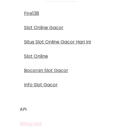
Fire138
Slot Online Gacor
Situs Slot Online Gacor Hari Ini
Slot Online
Bocoran Slot Gacor
Info Slot Gacor
APi
168gg slot