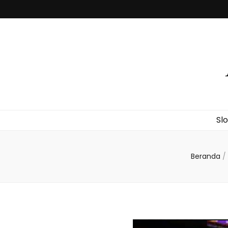
Slo
Beranda
/