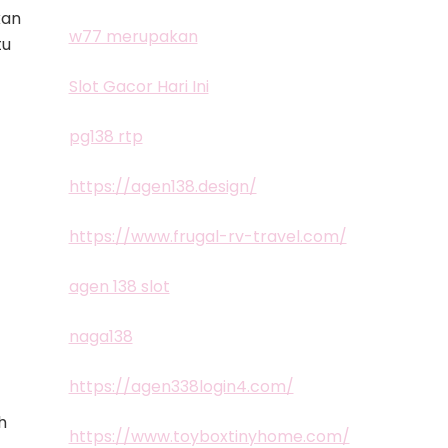
kan
w77 merupakan
tu
Slot Gacor Hari Ini
pg138 rtp
https://agen138.design/
https://www.frugal-rv-travel.com/
agen 138 slot
naga138
https://agen338login4.com/
h
https://www.toyboxtinyhome.com/