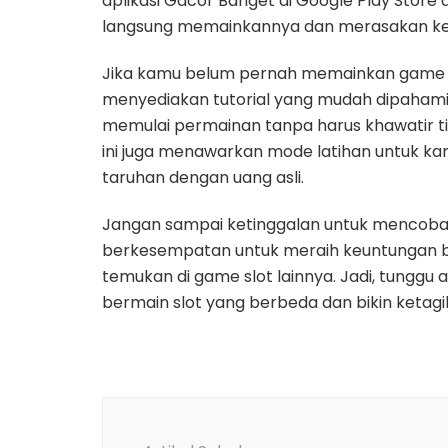
aplikasi Gacor Banget di Google Play Store a
langsung memainkannya dan merasakan ke
Jika kamu belum pernah memainkan game sl
menyediakan tutorial yang mudah dipahami
memulai permainan tanpa harus khawatir ti
ini juga menawarkan mode latihan untuk ka
taruhan dengan uang asli.
Jangan sampai ketinggalan untuk mencoba d
berkesempatan untuk meraih keuntungan be
temukan di game slot lainnya. Jadi, tunggu
bermain slot yang berbeda dan bikin ketagi
Navigasi
Artikel