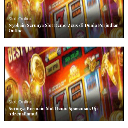
Slot Online
Nyobain Serunya Slot Demo Zeus di Dunia Perjudian
Online
Slot Online
Serunya Bermain Slot Demo Spaceman: Uji
Adrenalinmu!