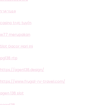
ราคาบอล
casino trực tuyến
w77 merupakan
Slot Gacor Hari Ini
pg138 rtp
https://agen138.design/
https://www.frugal-rv-travel.com/
agen 138 slot
naga138