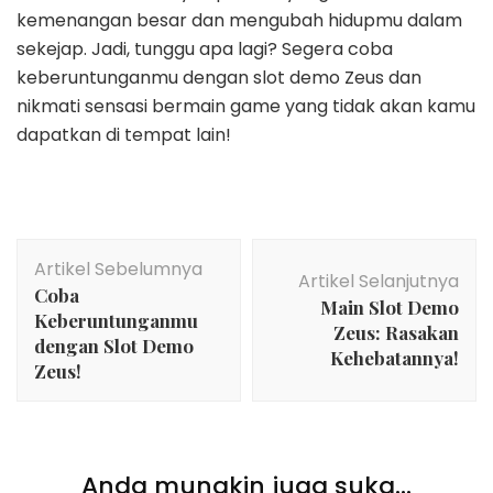
kemenangan besar dan mengubah hidupmu dalam
sekejap. Jadi, tunggu apa lagi? Segera coba
keberuntunganmu dengan slot demo Zeus dan
nikmati sensasi bermain game yang tidak akan kamu
dapatkan di tempat lain!
Navigasi
Artikel Sebelumnya
Artikel
Artikel Selanjutnya
Coba
Main Slot Demo
Keberuntunganmu
Zeus: Rasakan
dengan Slot Demo
Kehebatannya!
Zeus!
Anda mungkin juga suka...