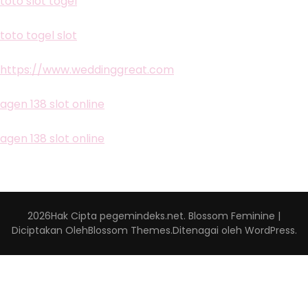
toto slot togel
toto togel slot
https://www.weddinggreat.com
agen 138 slot online
agen 138 slot online
2026Hak Cipta
pegemindeks.net
. Blossom Feminine |
Diciptakan Oleh
Blossom Themes
.Ditenagai oleh
WordPress
.