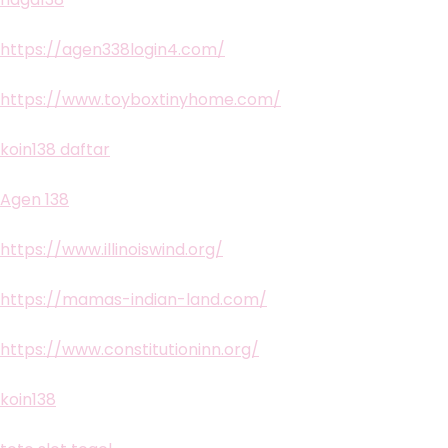
https://agen338login4.com/
https://www.toyboxtinyhome.com/
koin138 daftar
Agen 138
https://www.illinoiswind.org/
https://mamas-indian-land.com/
https://www.constitutioninn.org/
koin138