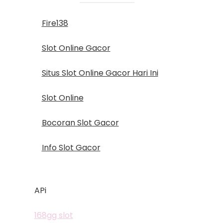
Fire138
Slot Online Gacor
Situs Slot Online Gacor Hari Ini
Slot Online
Bocoran Slot Gacor
Info Slot Gacor
APi
168gg slot