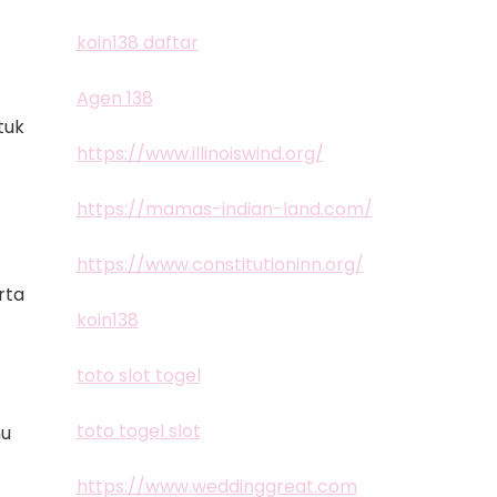
koin138 daftar
Agen 138
tuk
https://www.illinoiswind.org/
https://mamas-indian-land.com/
https://www.constitutioninn.org/
rta
koin138
toto slot togel
toto togel slot
mu
https://www.weddinggreat.com