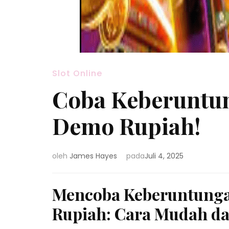
Slot Online
Coba Keberuntu
Demo Rupiah!
oleh
James Hayes
pada
Juli 4, 2025
Mencoba Keberuntung
Rupiah: Cara Mudah da