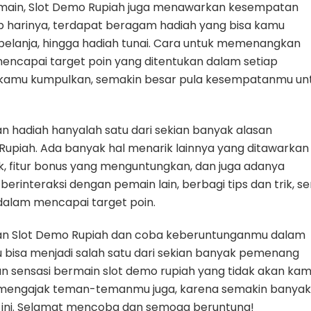
main, Slot Demo Rupiah juga menawarkan kesempatan
 harinya, terdapat beragam hadiah yang bisa kamu
 belanja, hingga hadiah tunai. Cara untuk memenangkan
mencapai target poin yang ditentukan dalam setiap
g kamu kumpulkan, semakin besar pula kesempatanmu un
 hadiah hanyalah satu dari sekian banyak alasan
piah. Ada banyak hal menarik lainnya yang ditawarkan
rik, fitur bonus yang menguntungkan, dan juga adanya
erinteraksi dengan pemain lain, berbagi tips dan trik, se
dalam mencapai target poin.
gan Slot Demo Rupiah dan coba keberuntunganmu dalam
mu bisa menjadi salah satu dari sekian banyak pemenang
an sensasi bermain slot demo rupiah yang tidak akan ka
k mengajak teman-temanmu juga, karena semakin banyak
n ini. Selamat mencoba dan semoga beruntung!