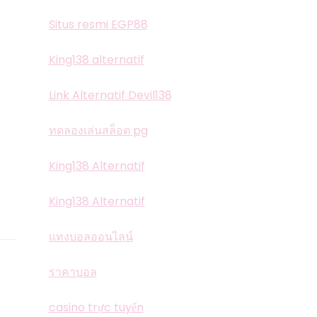
Situs resmi EGP88
King138 alternatif
Link Alternatif Devil138
ทดลองเล่นสล็อต pg
King138 Alternatif
King138 Alternatif
แทงบอลออนไลน์
ราคาบอล
casino trực tuyến