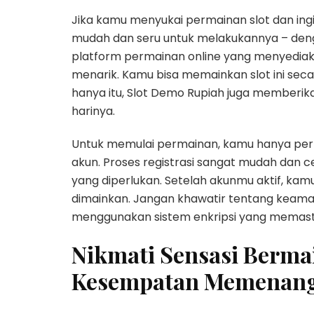
Jika kamu menyukai permainan slot dan ing
mudah dan seru untuk melakukannya – deng
platform permainan online yang menyediaka
menarik. Kamu bisa memainkan slot ini seca
hanya itu, Slot Demo Rupiah juga member
harinya.
Untuk memulai permainan, kamu hanya perl
akun. Proses registrasi sangat mudah dan c
yang diperlukan. Setelah akunmu aktif, kam
dimainkan. Jangan khawatir tentang keama
menggunakan sistem enkripsi yang memasti
Nikmati Sensasi Berma
Kesempatan Memenang