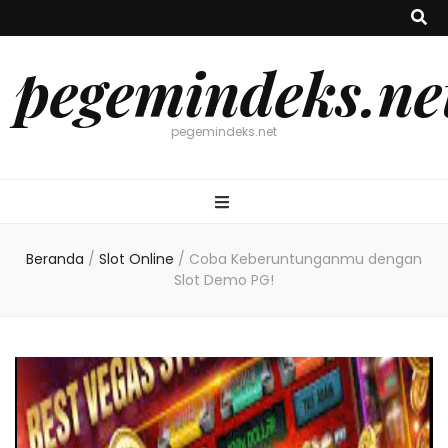
pegemindeks.ne
pegemindeks.net
Beranda
/
Slot Online
/
Coba Keberuntunganmu dengan
Slot Demo PG!