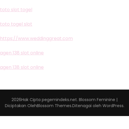
toto slot togel
toto togel slot
https://www.weddinggreat.com
agen 138 slot online
agen 138 slot online
2026Hak Cipta
pegemindeks.net
. Blossom Feminine |
Diciptakan Oleh
Blossom Themes
.Ditenagai oleh
WordPress
.