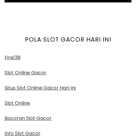
POLA SLOT GACOR HARI INI
Fire138
Slot Online Gacor
Situs Slot Online Gacor Hari Ini
Slot Online
Bocoran Slot Gacor
Info Slot Gacor