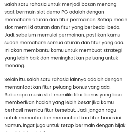
Salah satu rahasia untuk menjadi bosan menang
saat bermain slot demo PG adalah dengan
memahami aturan dan fitur permainan. Setiap mesin
slot memiliki aturan dan fitur yang berbeda-beda.
Jadi, sebelum memulai permainan, pastikan kamu
sudah memahami semua aturan dan fitur yang ada.
Ini akan membantu kamu untuk membuat strategi
yang lebih baik dan meningkatkan peluang untuk
menang.
Selain itu, salah satu rahasia lainnya adalah dengan
memanfaatkan fitur peluang bonus yang ada.
Beberapa mesin slot memiliki fitur bonus yang bisa
memberikan hadiah yang lebih besar jika kamu
berhasil memicu fitur tersebut. Jadi, jangan ragu
untuk mencoba dan memanfaatkan fitur bonus ini.
Namun, ingat juga untuk tetap bermain dengan bijak