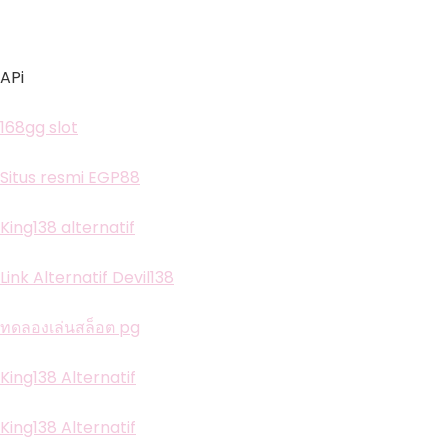
APi
168gg slot
Situs resmi EGP88
King138 alternatif
Link Alternatif Devil138
ทดลองเล่นสล็อต pg
King138 Alternatif
King138 Alternatif