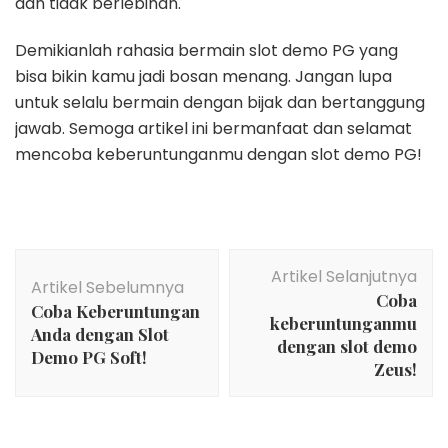
dan tidak berlebihan.
Demikianlah rahasia bermain slot demo PG yang
bisa bikin kamu jadi bosan menang. Jangan lupa
untuk selalu bermain dengan bijak dan bertanggung
jawab. Semoga artikel ini bermanfaat dan selamat
mencoba keberuntunganmu dengan slot demo PG!
Navigasi
Artikel Selanjutnya
Artikel
Artikel Sebelumnya
Coba
Coba Keberuntungan
keberuntunganmu
Anda dengan Slot
dengan slot demo
Demo PG Soft!
Zeus!