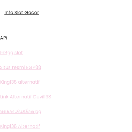
Info Slot Gacor
APi
168gg slot
Situs resmi EGP88
King138 alternatif
Link Alternatif Devil138
ทดลองเล่นสล็อต pg
King138 Alternatif