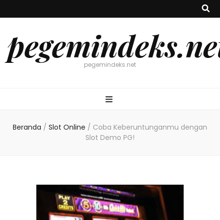
pegemindeks.ne
pegemindeks.net
Beranda
/
Slot Online
/
Coba Keberuntunganmu dengan
Slot Demo PG!