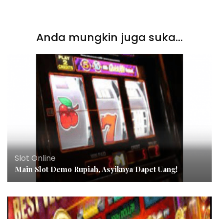
Anda mungkin juga suka...
Slot Online
Main Slot Demo Rupiah, Asyiknya Dapet Uang!