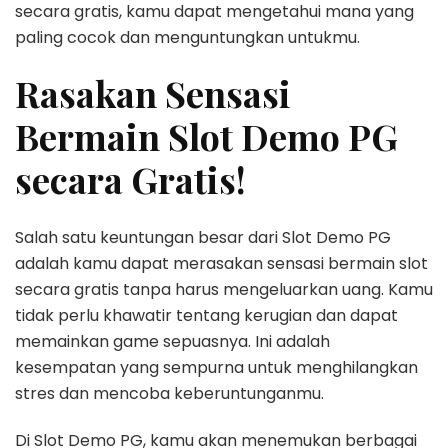
secara gratis, kamu dapat mengetahui mana yang
paling cocok dan menguntungkan untukmu.
Rasakan Sensasi
Bermain Slot Demo PG
secara Gratis!
Salah satu keuntungan besar dari Slot Demo PG
adalah kamu dapat merasakan sensasi bermain slot
secara gratis tanpa harus mengeluarkan uang. Kamu
tidak perlu khawatir tentang kerugian dan dapat
memainkan game sepuasnya. Ini adalah
kesempatan yang sempurna untuk menghilangkan
stres dan mencoba keberuntunganmu.
Di Slot Demo PG, kamu akan menemukan berbagai