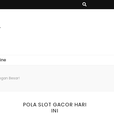
line
ngan Besar!
POLA SLOT GACOR HARI
INI