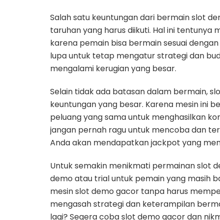
Salah satu keuntungan dari bermain slot d
taruhan yang harus diikuti. Hal ini tentu
karena pemain bisa bermain sesuai dengan
lupa untuk tetap mengatur strategi dan bud
mengalami kerugian yang besar.
Selain tidak ada batasan dalam bermain, 
keuntungan yang besar. Karena mesin ini b
peluang yang sama untuk menghasilkan kom
jangan pernah ragu untuk mencoba dan teru
Anda akan mendapatkan jackpot yang men
Untuk semakin menikmati permainan slot de
demo atau trial untuk pemain yang masih ba
mesin slot demo gacor tanpa harus mempert
mengasah strategi dan keterampilan bermai
lagi? Segera coba slot demo gacor dan nik