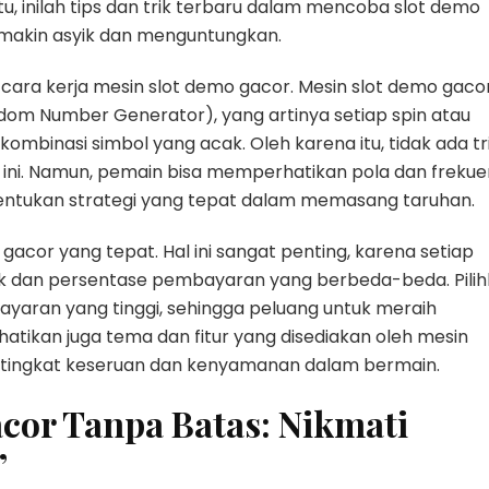
tu, inilah tips dan trik terbaru dalam mencoba slot demo
makin asyik dan menguntungkan.
cara kerja mesin slot demo gacor. Mesin slot demo gaco
m Number Generator), yang artinya setiap spin atau
ombinasi simbol yang acak. Oleh karena itu, tidak ada tr
 ini. Namun, pemain bisa memperhatikan pola dan frekue
entukan strategi yang tepat dalam memasang taruhan.
 gacor yang tepat. Hal ini sangat penting, karena setiap
tik dan persentase pembayaran yang berbeda-beda. Pilih
aran yang tinggi, sehingga peluang untuk meraih
rhatikan juga tema dan fitur yang disediakan oleh mesin
i tingkat keseruan dan kenyamanan dalam bermain.
cor Tanpa Batas: Nikmati
”