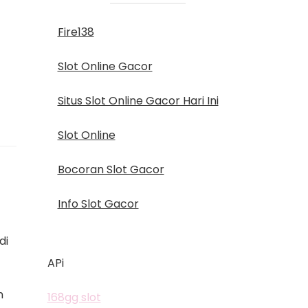
Fire138
Slot Online Gacor
Situs Slot Online Gacor Hari Ini
Slot Online
Bocoran Slot Gacor
Info Slot Gacor
di
APi
n
168gg slot