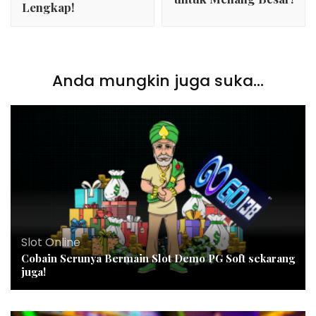
Lengkap!
Anda mungkin juga suka...
Slot Online
Cobain Serunya Bermain Slot Demo PG Soft sekarang
juga!