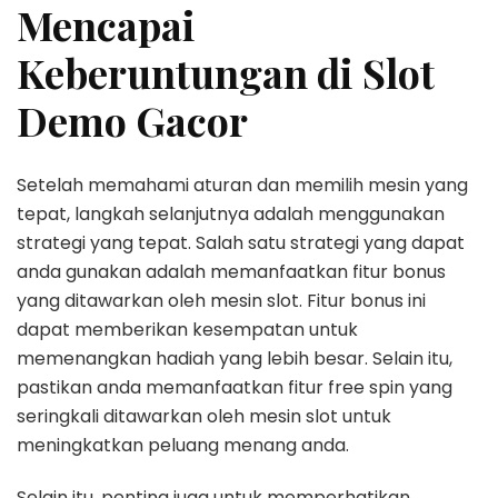
Mencapai
Keberuntungan di Slot
Demo Gacor
Setelah memahami aturan dan memilih mesin yang
tepat, langkah selanjutnya adalah menggunakan
strategi yang tepat. Salah satu strategi yang dapat
anda gunakan adalah memanfaatkan fitur bonus
yang ditawarkan oleh mesin slot. Fitur bonus ini
dapat memberikan kesempatan untuk
memenangkan hadiah yang lebih besar. Selain itu,
pastikan anda memanfaatkan fitur free spin yang
seringkali ditawarkan oleh mesin slot untuk
meningkatkan peluang menang anda.
Selain itu, penting juga untuk memperhatikan