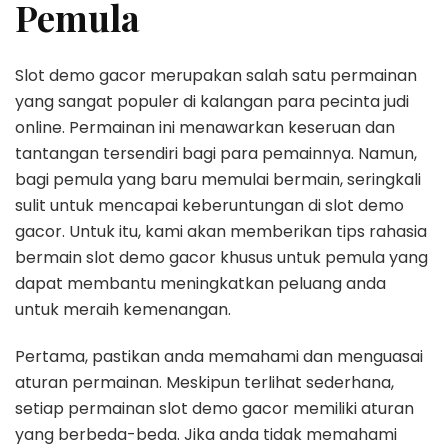
Pemula
Slot demo gacor merupakan salah satu permainan
yang sangat populer di kalangan para pecinta judi
online. Permainan ini menawarkan keseruan dan
tantangan tersendiri bagi para pemainnya. Namun,
bagi pemula yang baru memulai bermain, seringkali
sulit untuk mencapai keberuntungan di slot demo
gacor. Untuk itu, kami akan memberikan tips rahasia
bermain slot demo gacor khusus untuk pemula yang
dapat membantu meningkatkan peluang anda
untuk meraih kemenangan.
Pertama, pastikan anda memahami dan menguasai
aturan permainan. Meskipun terlihat sederhana,
setiap permainan slot demo gacor memiliki aturan
yang berbeda-beda. Jika anda tidak memahami