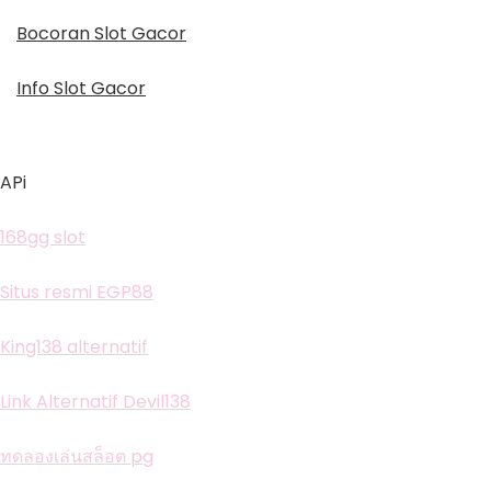
Bocoran Slot Gacor
Info Slot Gacor
APi
168gg slot
Situs resmi EGP88
King138 alternatif
Link Alternatif Devil138
ทดลองเล่นสล็อต pg