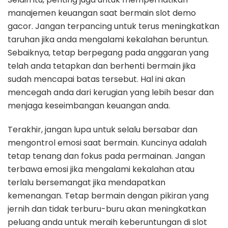
manajemen keuangan saat bermain slot demo
gacor. Jangan terpancing untuk terus meningkatkan
taruhan jika anda mengalami kekalahan beruntun.
Sebaiknya, tetap berpegang pada anggaran yang
telah anda tetapkan dan berhenti bermain jika
sudah mencapai batas tersebut. Hal ini akan
mencegah anda dari kerugian yang lebih besar dan
menjaga keseimbangan keuangan anda.
Terakhir, jangan lupa untuk selalu bersabar dan
mengontrol emosi saat bermain. Kuncinya adalah
tetap tenang dan fokus pada permainan. Jangan
terbawa emosi jika mengalami kekalahan atau
terlalu bersemangat jika mendapatkan
kemenangan. Tetap bermain dengan pikiran yang
jernih dan tidak terburu-buru akan meningkatkan
peluang anda untuk meraih keberuntungan di slot