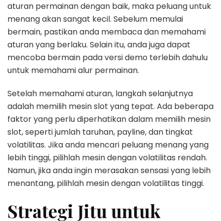
aturan permainan dengan baik, maka peluang untuk
menang akan sangat kecil. Sebelum memulai
bermain, pastikan anda membaca dan memahami
aturan yang berlaku. Selain itu, anda juga dapat
mencoba bermain pada versi demo terlebih dahulu
untuk memahami alur permainan.
Setelah memahami aturan, langkah selanjutnya
adalah memilih mesin slot yang tepat. Ada beberapa
faktor yang perlu diperhatikan dalam memilih mesin
slot, seperti jumlah taruhan, payline, dan tingkat
volatilitas. Jika anda mencari peluang menang yang
lebih tinggi, pilihlah mesin dengan volatilitas rendah.
Namun, jika anda ingin merasakan sensasi yang lebih
menantang, pilihlah mesin dengan volatilitas tinggi.
Strategi Jitu untuk