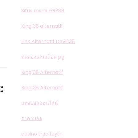
Situs resmi EGP88
King138 alternatif
Link Alternatif Devil138
ทดลองเล่นสล็อต pg
King138 Alternatif
:
King138 Alternatif
แทงบอลออนไลน์
ราคาบอล
casino trực tuyến