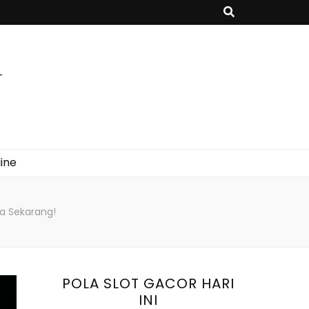
line
a Sekarang!
POLA SLOT GACOR HARI
INI