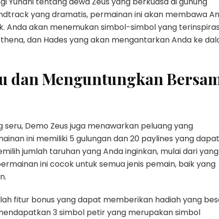
ogi Yunani tentang dewa Zeus yang berkuasa di gunung
undtrack yang dramatis, permainan ini akan membawa A
ik. Anda akan menemukan simbol-simbol yang terinspiras
, Athena, dan Hades yang akan mengantarkan Anda ke da
eru dan Menguntungkan Bersa
 seru, Demo Zeus juga menawarkan peluang yang
nan ini memiliki 5 gulungan dan 20 paylines yang dapa
emilih jumlah taruhan yang Anda inginkan, mulai dari yang
permainan ini cocok untuk semua jenis pemain, baik yang
n.
alah fitur bonus yang dapat memberikan hadiah yang bes
 mendapatkan 3 simbol petir yang merupakan simbol