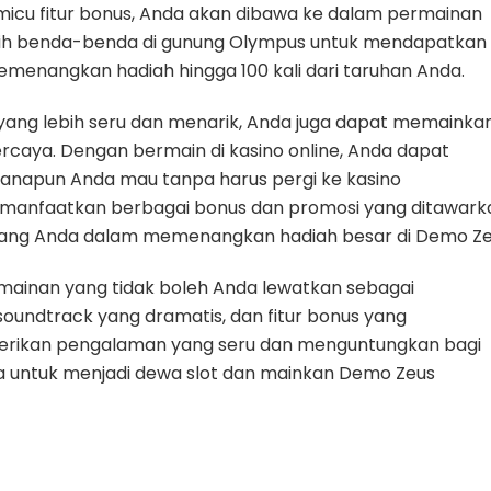
micu fitur bonus, Anda akan dibawa ke dalam permainan
lih benda-benda di gunung Olympus untuk mendapatkan
emenangkan hadiah hingga 100 kali dari taruhan Anda.
ang lebih seru dan menarik, Anda juga dapat memainka
rcaya. Dengan bermain di kasino online, Anda dapat
anapun Anda mau tanpa harus pergi ke kasino
 memanfaatkan berbagai bonus dan promosi yang ditawark
luang Anda dalam memenangkan hadiah besar di Demo Ze
mainan yang tidak boleh Anda lewatkan sebagai
soundtrack yang dramatis, dan fitur bonus yang
erikan pengalaman yang seru dan menguntungkan bagi
nda untuk menjadi dewa slot dan mainkan Demo Zeus