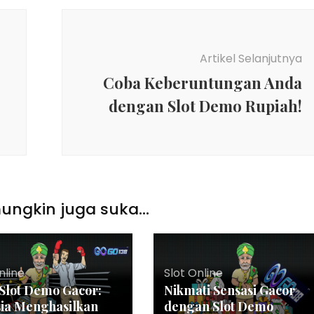
Artikel Selanjutnya
Coba Keberuntungan Anda
dengan Slot Demo Rupiah!
ngkin juga suka...
nline
Slot Online
Slot Demo Gacor:
Nikmati Sensasi Gacor
ia Menghasilkan
dengan Slot Demo