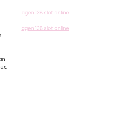
agen 138 slot online
agen 138 slot online
n
an
us.