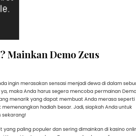
t? Mainkan Demo Zeus
da ingin merasakan sensasi menjadi dewa di dalam sebu
ya ya, maka Anda harus segera mencoba permainan Dem
 yang menarik yang dapat membuat Anda merasa seperti
k memenangkan hadiah besar. Jadi, siapkah Anda untuk
 sekarang!
yang paling populer dan sering dimainkan di kasino onli