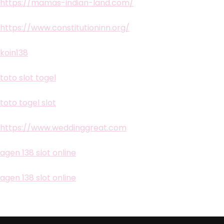
https://mamas-indian-land.com/
https://www.constitutioninn.org/
koin138
toto slot togel
toto togel slot
https://www.weddinggreat.com
agen 138 slot online
agen 138 slot online