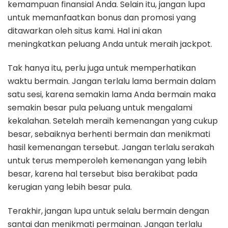
kemampuan finansial Anda. Selain itu, jangan lupa
untuk memanfaatkan bonus dan promosi yang
ditawarkan oleh situs kami. Hal ini akan
meningkatkan peluang Anda untuk meraih jackpot.
Tak hanya itu, perlu juga untuk memperhatikan
waktu bermain. Jangan terlalu lama bermain dalam
satu sesi, karena semakin lama Anda bermain maka
semakin besar pula peluang untuk mengalami
kekalahan. Setelah meraih kemenangan yang cukup
besar, sebaiknya berhenti bermain dan menikmati
hasil kemenangan tersebut. Jangan terlalu serakah
untuk terus memperoleh kemenangan yang lebih
besar, karena hal tersebut bisa berakibat pada
kerugian yang lebih besar pula.
Terakhir, jangan lupa untuk selalu bermain dengan
santai dan menikmati permainan. Jangan terlalu