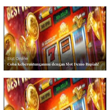
Slot Online
Coba Keberuntunganmu dengan Slot Demo Rupiah!