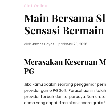
Slot Online
Main Bersama Sl
Sensasi Bermain 
oleh
James Hayes
pada
Mei 20, 2026
Merasakan Keseruan Ma
PG
Jika kamu adalah seorang penggemar permain
provider game PG Soft. Perusahaan ini telah 
provider terbaik dan terpercaya. Namun, t
demo yang dapat dimainkan secara gratis?