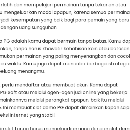
erlatih dan mempelajari permainan tanpa tekanan atau
rlu mengeluarkan modal apapun, karena semua permain
menjadi kesempatan yang baik bagi para pemain yang baru
n dengan uang sungguhan.
demo PG adalah kamu dapat bermain tanpa batas. Kamu da
an, tanpa harus khawatir kehabisan koin atau batasan
emukan permainan yang paling menyenangkan dan coco
au waktu. Kamu juga dapat mencoba berbagai strategi 
 peluang menangmu.
k perlu mendaftar atau membuat akun. Kamu dapat
PG Soft atau melalui agen-agen judi online yang bekerja
inkannya melalui perangkat apapun, baik itu melalui
. Ini membuat slot demo PG dapat dimainkan kapan saja
ksi internet yang stabil.
main slot tanpa harus mengeluarkan uang dengan slot dem