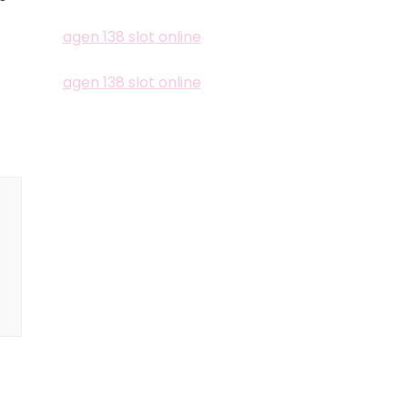
agen 138 slot online
agen 138 slot online