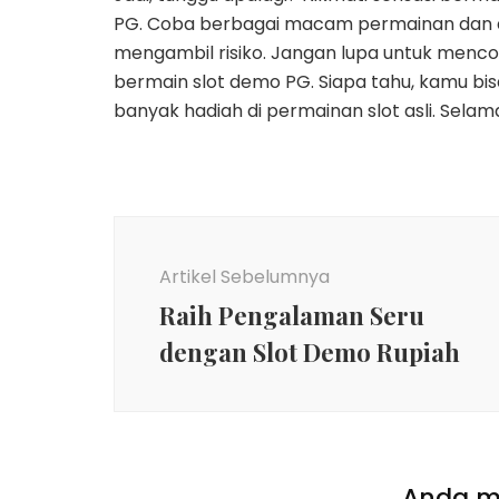
PG. Coba berbagai macam permainan dan 
mengambil risiko. Jangan lupa untuk menco
bermain slot demo PG. Siapa tahu, kamu b
banyak hadiah di permainan slot asli. Se
Navigasi
Artikel
Artikel Sebelumnya
Raih Pengalaman Seru
dengan Slot Demo Rupiah
Anda mu