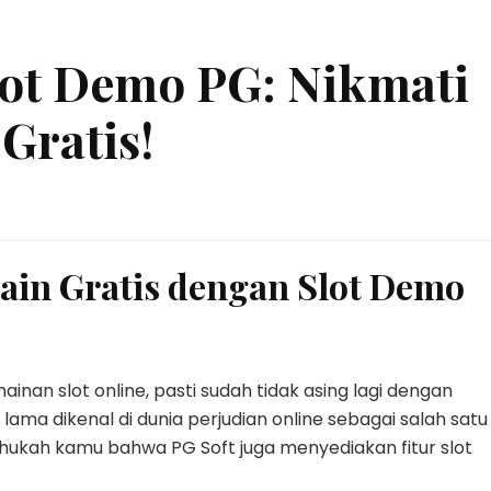
ot Demo PG: Nikmati
Gratis!
in Gratis dengan Slot Demo
an slot online, pasti sudah tidak asing lagi dengan
lama dikenal di dunia perjudian online sebagai salah satu
ahukah kamu bahwa PG Soft juga menyediakan fitur slot