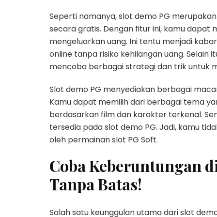
Seperti namanya, slot demo PG merupakan v
secara gratis. Dengan fitur ini, kamu dapa
mengeluarkan uang. Ini tentu menjadi kaba
online tanpa risiko kehilangan uang. Selain 
mencoba berbagai strategi dan trik untuk
Slot demo PG menyediakan berbagai macam 
Kamu dapat memilih dari berbagai tema yang
berdasarkan film dan karakter terkenal. Sem
tersedia pada slot demo PG. Jadi, kamu tid
oleh permainan slot PG Soft.
Coba Keberuntungan di
Tanpa Batas!
Salah satu keunggulan utama dari slot dem