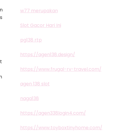
an
w77 merupakan
s
t
Slot Gacor Hari Ini
pg138 rtp
https://agen138.design/
t
https://www.frugal-rv-travel.com/
n
agen 138 slot
naga138
https://agen338login4.com/
https://www.toyboxtinyhome.com/