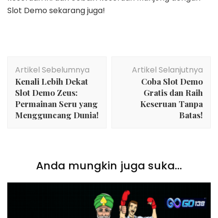
Slot Demo sekarang juga!
Navigasi
Artikel Sebelumnya
Artikel Selanjutnya
Artikel
Kenali Lebih Dekat
Coba Slot Demo
Slot Demo Zeus:
Gratis dan Raih
Permainan Seru yang
Keseruan Tanpa
Mengguncang Dunia!
Batas!
Anda mungkin juga suka...