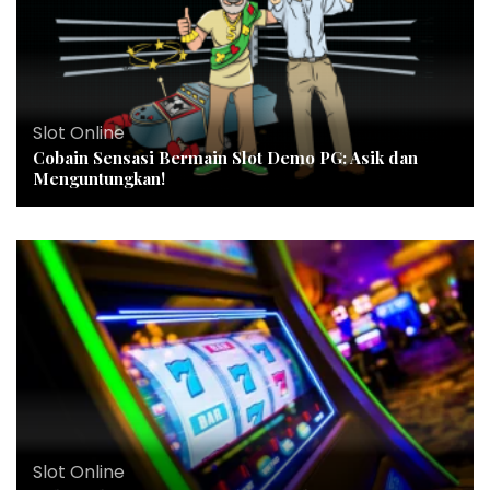
Slot Online
Cobain Sensasi Bermain Slot Demo PG: Asik dan
Menguntungkan!
Slot Online