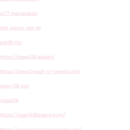
w77 merupakan
Slot Gacor Hari Ini
pg138 rtp
https://agen138.design/
https://www.frugal-rv-travel.com/
agen 138 slot
naga138
https://agen338login4.com/
https://www.toyboxtinyhome.com/