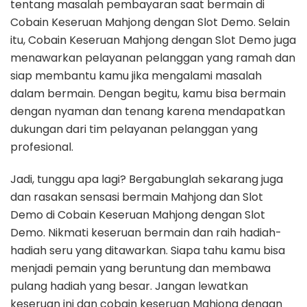
tentang masalah pembayaran saat bermain di
Cobain Keseruan Mahjong dengan Slot Demo. Selain
itu, Cobain Keseruan Mahjong dengan Slot Demo juga
menawarkan pelayanan pelanggan yang ramah dan
siap membantu kamu jika mengalami masalah
dalam bermain. Dengan begitu, kamu bisa bermain
dengan nyaman dan tenang karena mendapatkan
dukungan dari tim pelayanan pelanggan yang
profesional.
Jadi, tunggu apa lagi? Bergabunglah sekarang juga
dan rasakan sensasi bermain Mahjong dan Slot
Demo di Cobain Keseruan Mahjong dengan Slot
Demo. Nikmati keseruan bermain dan raih hadiah-
hadiah seru yang ditawarkan. Siapa tahu kamu bisa
menjadi pemain yang beruntung dan membawa
pulang hadiah yang besar. Jangan lewatkan
keseruan ini dan cobain keseruan Mahjong dengan