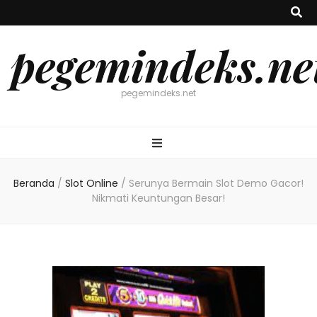
pegemindeks.ne
pegemindeks.net
Beranda
/
Slot Online
/
Serunya Bermain Slot Demo Gacor!
Nikmati Keuntungan Besar!