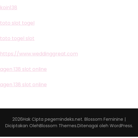
koin138
toto slot togel
toto togel slot
https://www.weddinggreat.com
agen 138 slot online
agen 138 slot online
2026Hak Cipta
pegemindeks.net
. Blossom Feminine |
Diciptakan Oleh
Blossom Themes
.Ditenagai oleh
WordPress
.