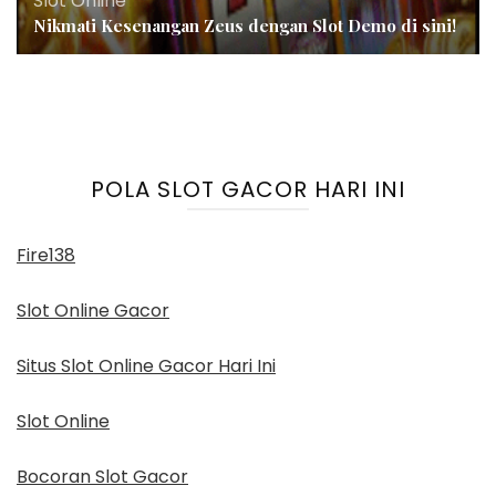
Slot Online
Nikmati Kesenangan Zeus dengan Slot Demo di sini!
POLA SLOT GACOR HARI INI
Fire138
Slot Online Gacor
Situs Slot Online Gacor Hari Ini
Slot Online
Bocoran Slot Gacor