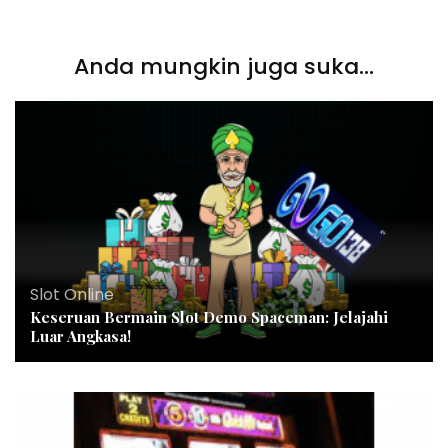
Anda mungkin juga suka...
Slot Online
Keseruan Bermain Slot Demo Spaceman: Jelajahi
Luar Angkasa!