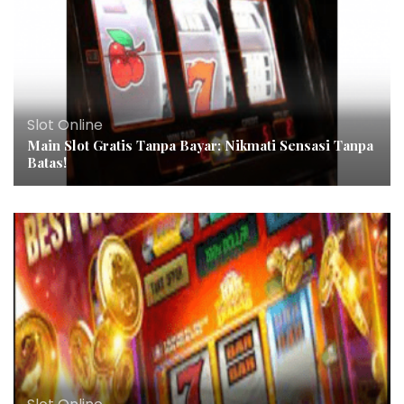
Slot Online
Main Slot Gratis Tanpa Bayar: Nikmati Sensasi Tanpa
Batas!