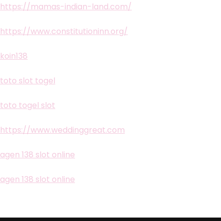
https://mamas-indian-land.com/
https://www.constitutioninn.org/
koin138
toto slot togel
toto togel slot
https://www.weddinggreat.com
agen 138 slot online
agen 138 slot online