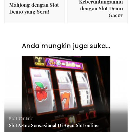
Keberuntunganmu
Mahjong dengan Slot
dengan Slot Demo
Demo yang Seru!
Gacor
Anda mungkin juga suka...
Slot Online
Slot Aztec Sensasional Di Agen Slot online