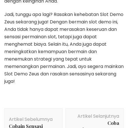
dengan keinginan Anda.
Jadi, tunggu apa lagi? Rasakan kehebatan Slot Demo
Zeus sekarang juga! Dengan bermain slot demo ini,
Anda tidak hanya dapat merasakan keseruan dan
sensasi permainan slot, tetapi juga dapat
menghemat biaya. Selain itu, Anda juga dapat
meningkatkan kemampuan bermain dan
menemukan strategi yang tepat untuk
memenangkan permainan. Jadi, ayo segera mainkan
Slot Demo Zeus dan rasakan sensasinya sekarang
juga!
Navigasi
Artikel Selanjutnya
Artikel
Artikel Sebelumnya
Coba
Cobain Sensasi