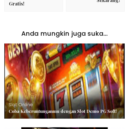
Gratis!
Anda mungkin juga suka...
Slot Online
Coba Keberuntunganmu dengan Slot Demo PG Soft!