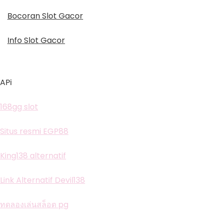
Bocoran Slot Gacor
Info Slot Gacor
APi
168gg slot
Situs resmi EGP88
King138 alternatif
Link Alternatif Devil138
ทดลองเล่นสล็อต pg