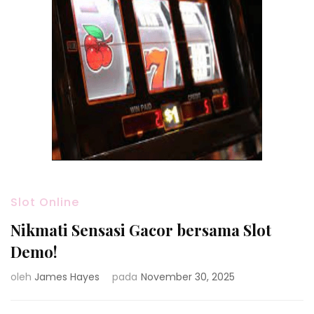
Slot Online
Nikmati Sensasi Gacor bersama Slot
Demo!
oleh
James Hayes
pada
November 30, 2025