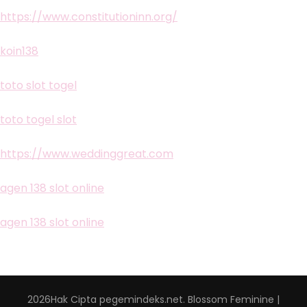
https://www.constitutioninn.org/
koin138
toto slot togel
toto togel slot
https://www.weddinggreat.com
agen 138 slot online
agen 138 slot online
2026Hak Cipta
pegemindeks.net
. Blossom Feminine |