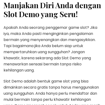
Manjakan Diri Anda dengan
Slot Demo yang Seru!
Apakah Anda seorang penggemar game slot? Jika
iya, maka Anda pasti menginginkan pengalaman
bermain yang menyenangkan dan mengasyikkan.
Tapi bagaimana jika Anda belum siap untuk
mempertaruhkan uang sungguhan? Jangan
khawatir, karena sekarang ada Slot Demo yang
menawarkan sensasi bermain tanpa risiko
kehilangan uang.
Slot Demo adalah bentuk game slot yang bisa
dimainkan secara gratis tanpa harus menggunakan
uang sungguhan. Anda hanya perlu mendaftar dan
mulai bermain tanpa perlu khawatir kehilangan