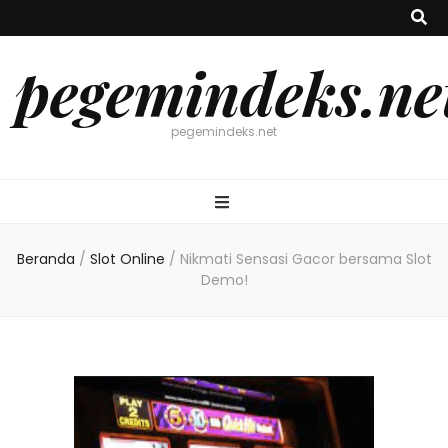
pegemindeks.ne
pegemindeks.net
Beranda
/
Slot Online
/
Nikmati Sensasi Gacor bersama Slot
Demo!