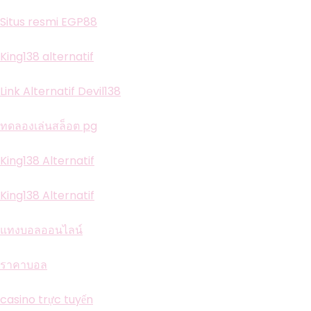
Situs resmi EGP88
King138 alternatif
Link Alternatif Devil138
ทดลองเล่นสล็อต pg
King138 Alternatif
King138 Alternatif
แทงบอลออนไลน์
ราคาบอล
casino trực tuyến