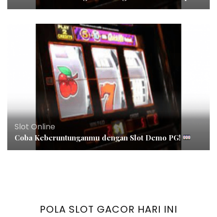
Slot Online
Coba Keberuntunganmu dengan Slot Demo PG!
POLA SLOT GACOR HARI INI