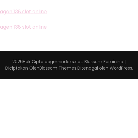
agen 138 slot online
agen 138 slot online
2026Hak Cipta
pegemindeks.net
. Blossom Feminine |
Diciptakan Oleh
Blossom Themes
.Ditenagai oleh
WordPress
.