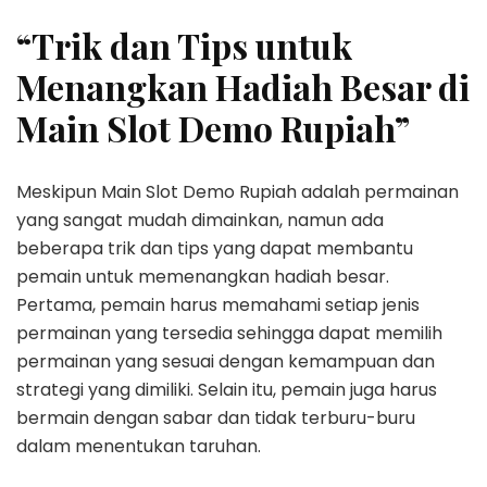
“Trik dan Tips untuk
Menangkan Hadiah Besar di
Main Slot Demo Rupiah”
Meskipun Main Slot Demo Rupiah adalah permainan
yang sangat mudah dimainkan, namun ada
beberapa trik dan tips yang dapat membantu
pemain untuk memenangkan hadiah besar.
Pertama, pemain harus memahami setiap jenis
permainan yang tersedia sehingga dapat memilih
permainan yang sesuai dengan kemampuan dan
strategi yang dimiliki. Selain itu, pemain juga harus
bermain dengan sabar dan tidak terburu-buru
dalam menentukan taruhan.