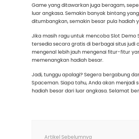
Game yang ditawarkan juga beragam, sepe
luar angkasa. Semakin banyak bintang yang
ditumbangkan, semakin besar pula hadiah y
Jika masih ragu untuk mencoba Slot Demo
tersedia secara gratis di berbagai situs ju
mengenal lebih jauh mengenai fitur-fitur 
memenangkan hadiah besar.
Jadi, tunggu apalagi? Segera bergabung da
Spaceman. Siapa tahu, Anda akan menjadi
hadiah besar dari luar angkasa. Selamat b
Navigasi
Artikel
Artikel Sebelumnya