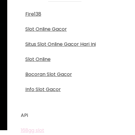
Fire138
Slot Online Gacor
Situs Slot Online Gacor Hari Ini
Slot Online
Bocoran Slot Gacor
Info Slot Gacor
APi
168gg slot