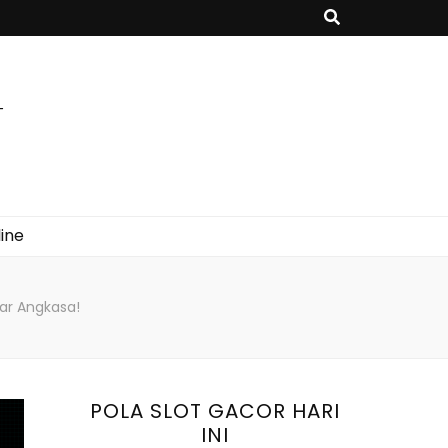
line
ar Angkasa!
POLA SLOT GACOR HARI
INI