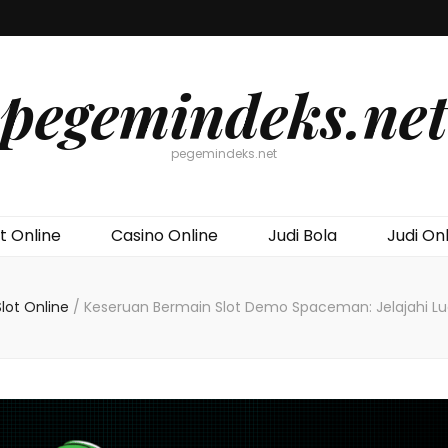
pegemindeks.net
pegemindeks.net
t Online
Casino Online
Judi Bola
Judi On
Slot Online
/
Keseruan Bermain Slot Demo Spaceman: Jelajahi Lu