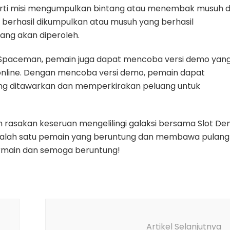
rti misi mengumpulkan bintang atau menembak musuh d
 berhasil dikumpulkan atau musuh yang berhasil
ang akan diperoleh.
 Spaceman, pemain juga dapat mencoba versi demo yan
di online. Dengan mencoba versi demo, pemain dapat
yang ditawarkan dan memperkirakan peluang untuk
n rasakan keseruan mengelilingi galaksi bersama Slot D
 salah satu pemain yang beruntung dan membawa pulang
ermain dan semoga beruntung!
Artikel Selanjutnya