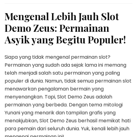
Mengenal Lebih Jauh Slot
Demo Zeus: Permainan
Asyik yang Begitu Populer!
Siapa yang tidak mengenal permainan slot?
Permainan yang sudah ada sejak lama ini memang
telah menjadi salah satu permainan yang paling
populer di dunia. Namun, tidak semua permainan slot
menawarkan pengalaman bermain yang
menyenangkan. Tapi, Slot Demo Zeus adalah
permainan yang berbeda. Dengan tema mitologi
Yunani yang menarik dan tampilan grafis yang
menakjubkan, Slot Demo Zeus berhasil memikat hati
para pemain dari seluruh dunia. Yuk, kenali lebih jauh
mengenai permainan ini!