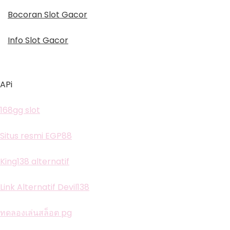
Bocoran Slot Gacor
Info Slot Gacor
APi
168gg slot
Situs resmi EGP88
King138 alternatif
Link Alternatif Devil138
ทดลองเล่นสล็อต pg