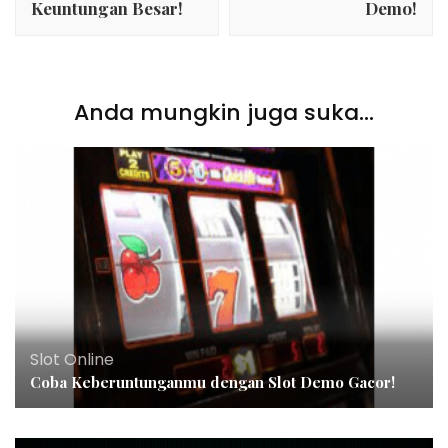
Keuntungan Besar!
Demo!
Anda mungkin juga suka...
Slot Online
Coba Keberuntunganmu dengan Slot Demo Gacor!