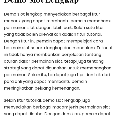
Demo slot lengkap menyediakan berbagai fitur
menarik yang dapat membantu pemain memahami
permainan slot dengan lebih baik. Salah satu fitur
yang tidak boleh dilewatkan adalah fitur tutorial.
Dengan fitur ini, pemain dapat mempelajari cara
bermain slot secara lengkap dan mendalam. Tutorial
ini tidak hanya memberikan penjelasan tentang
aturan dasar permainan slot, tetapi juga tentang
strategi yang dapat digunakan untuk memenangkan
permainan. Selain itu, terdapat juga tips dan trik dari
para ahli yang dapat membantu pemain
meningkatkan peluang kemenangan.
Selain fitur tutorial, demo slot lengkap juga
menyediakan berbagai macam jenis permainan slot
yang dapat dicoba. Dengan demikian, pemain dapat