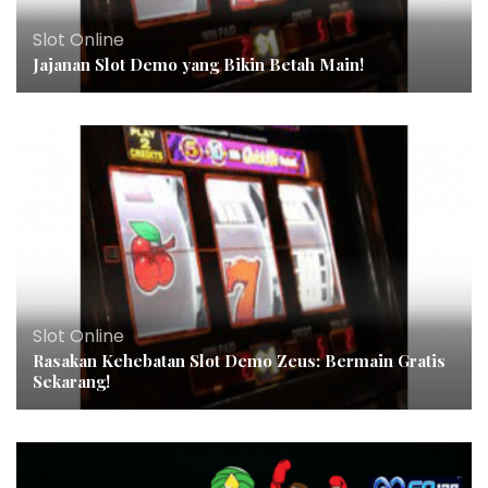
Slot Online
Jajanan Slot Demo yang Bikin Betah Main!
Slot Online
Rasakan Kehebatan Slot Demo Zeus: Bermain Gratis
Sekarang!