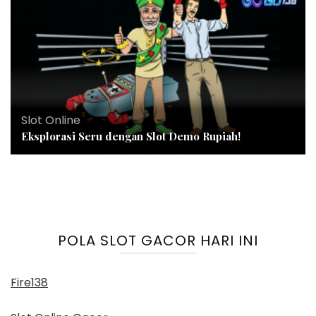
Slot Online
Eksplorasi Seru dengan Slot Demo Rupiah!
POLA SLOT GACOR HARI INI
Fire138