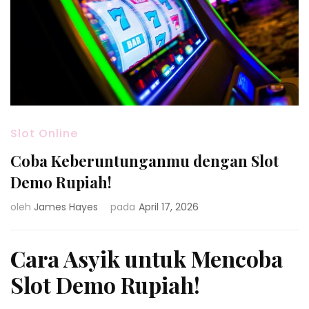
Slot Online
Coba Keberuntunganmu dengan Slot
Demo Rupiah!
oleh
James Hayes
pada
April 17, 2026
Cara Asyik untuk Mencoba
Slot Demo Rupiah!