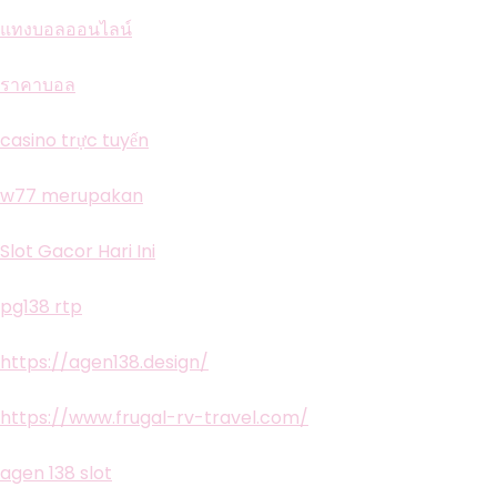
แทงบอลออนไลน์
ราคาบอล
casino trực tuyến
w77 merupakan
Slot Gacor Hari Ini
pg138 rtp
https://agen138.design/
https://www.frugal-rv-travel.com/
agen 138 slot