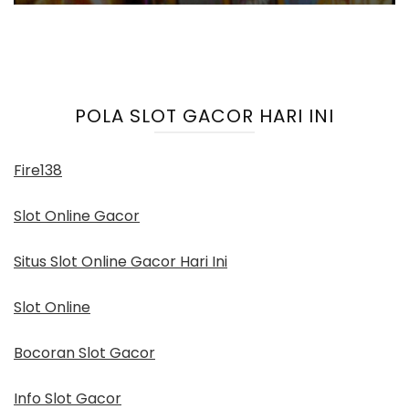
POLA SLOT GACOR HARI INI
Fire138
Slot Online Gacor
Situs Slot Online Gacor Hari Ini
Slot Online
Bocoran Slot Gacor
Info Slot Gacor