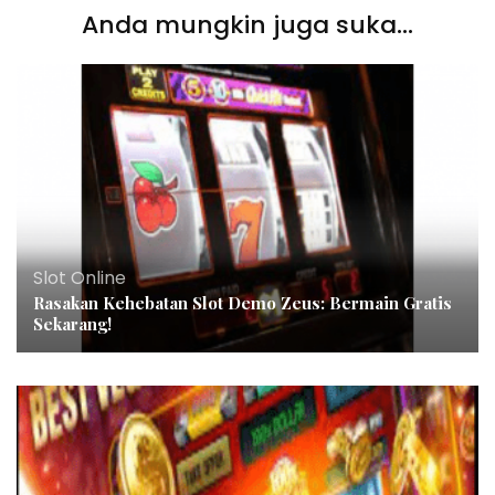
Anda mungkin juga suka...
Slot Online
Rasakan Kehebatan Slot Demo Zeus: Bermain Gratis
Sekarang!