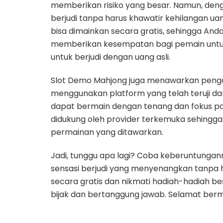
memberikan risiko yang besar. Namun, den
berjudi tanpa harus khawatir kehilangan u
bisa dimainkan secara gratis, sehingga Anda
memberikan kesempatan bagi pemain untu
untuk berjudi dengan uang asli.
Slot Demo Mahjong juga menawarkan penga
menggunakan platform yang telah teruji d
dapat bermain dengan tenang dan fokus pada
didukung oleh provider terkemuka sehingga
permainan yang ditawarkan.
Jadi, tunggu apa lagi? Coba keberuntunga
sensasi berjudi yang menyenangkan tanpa ha
secara gratis dan nikmati hadiah-hadiah b
bijak dan bertanggung jawab. Selamat ber