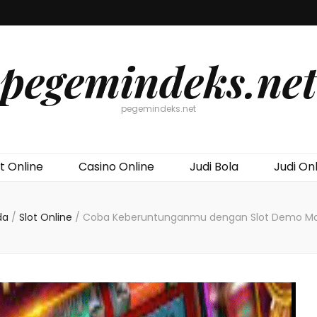
pegemindeks.net
pegemindeks.net
t Online
Casino Online
Judi Bola
Judi On
da
/
Slot Online
/
Coba Keberuntunganmu dengan Slot Demo Ma