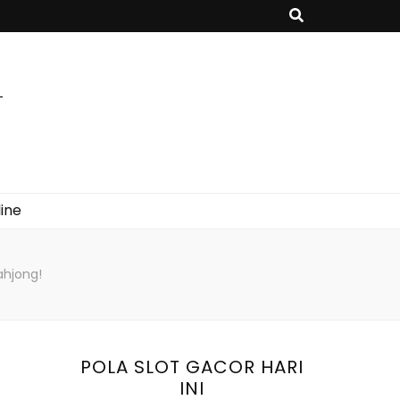
line
hjong!
POLA SLOT GACOR HARI
INI