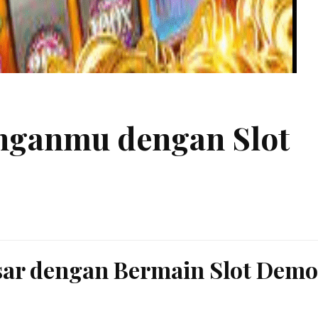
nganmu dengan Slot
ar dengan Bermain Slot Demo