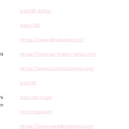
koin138 daftar
Agen 138
https://www.illinoiswind.org/
da
https://mamas-indian-land.com/
https://www.constitutioninn.org/
koin138
toto slot togel
ni
an
toto togel slot
https://www.weddinggreat.com