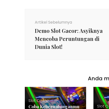
Navigasi
Artikel
Artikel Sebelumnya
Demo Slot Gacor: Asyiknya
Mencoba Peruntungan di
Dunia Slot!
Anda mu
Slot Online
Slot O
Coba Keberuntunganmu