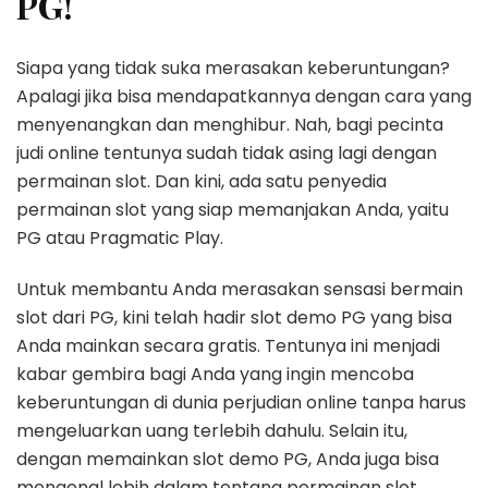
PG!
Siapa yang tidak suka merasakan keberuntungan?
Apalagi jika bisa mendapatkannya dengan cara yang
menyenangkan dan menghibur. Nah, bagi pecinta
judi online tentunya sudah tidak asing lagi dengan
permainan slot. Dan kini, ada satu penyedia
permainan slot yang siap memanjakan Anda, yaitu
PG atau Pragmatic Play.
Untuk membantu Anda merasakan sensasi bermain
slot dari PG, kini telah hadir slot demo PG yang bisa
Anda mainkan secara gratis. Tentunya ini menjadi
kabar gembira bagi Anda yang ingin mencoba
keberuntungan di dunia perjudian online tanpa harus
mengeluarkan uang terlebih dahulu. Selain itu,
dengan memainkan slot demo PG, Anda juga bisa
mengenal lebih dalam tentang permainan slot