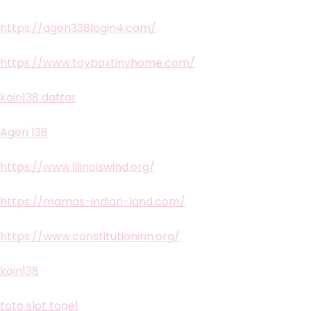
https://agen338login4.com/
https://www.toyboxtinyhome.com/
koin138 daftar
Agen 138
https://www.illinoiswind.org/
https://mamas-indian-land.com/
https://www.constitutioninn.org/
koin138
toto slot togel