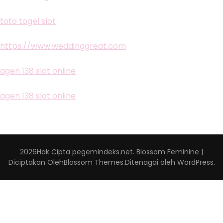
toto togel slot
https://www.weddinggreat.com
agen 138 slot online
agen 138 slot online
2026Hak Cipta
pegemindeks.net
. Blossom Feminine |
Diciptakan Oleh
Blossom Themes
.Ditenagai oleh
WordPress
.