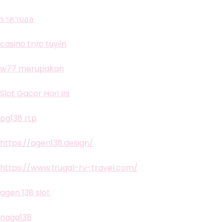
ราคาบอล
casino trực tuyến
w77 merupakan
Slot Gacor Hari Ini
pg138 rtp
https://agen138.design/
https://www.frugal-rv-travel.com/
agen 138 slot
naga138