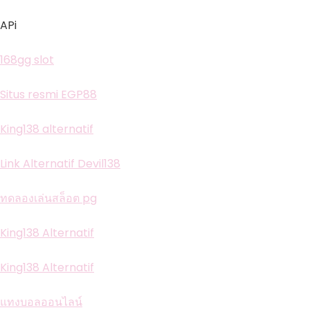
APi
168gg slot
Situs resmi EGP88
King138 alternatif
Link Alternatif Devil138
ทดลองเล่นสล็อต pg
King138 Alternatif
King138 Alternatif
แทงบอลออนไลน์