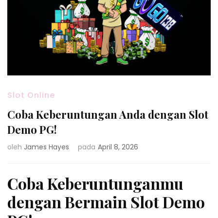
Slot Online
Coba Keberuntungan Anda dengan Slot
Demo PG!
oleh
James Hayes
pada
April 8, 2026
Coba Keberuntunganmu
dengan Bermain Slot Demo