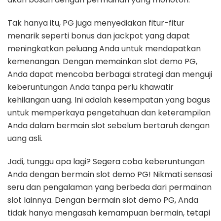
Tak hanya itu, PG juga menyediakan fitur-fitur
menarik seperti bonus dan jackpot yang dapat
meningkatkan peluang Anda untuk mendapatkan
kemenangan. Dengan memainkan slot demo PG,
Anda dapat mencoba berbagai strategi dan menguji
keberuntungan Anda tanpa perlu khawatir
kehilangan uang. Ini adalah kesempatan yang bagus
untuk memperkaya pengetahuan dan keterampilan
Anda dalam bermain slot sebelum bertaruh dengan
uang asli.
Jadi, tunggu apa lagi? Segera coba keberuntungan
Anda dengan bermain slot demo PG! Nikmati sensasi
seru dan pengalaman yang berbeda dari permainan
slot lainnya. Dengan bermain slot demo PG, Anda
tidak hanya mengasah kemampuan bermain, tetapi