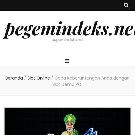
pegemindeks.ne
pegemindeks.net
Beranda
/
Slot Online
/
Coba Keberuntungan Anda dengan
Slot Demo PG!